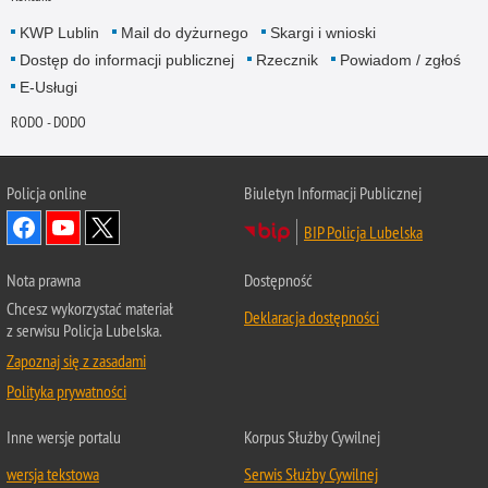
KWP Lublin
Mail do dyżurnego
Skargi i wnioski
Dostęp do informacji publicznej
Rzecznik
Powiadom / zgłoś
E-Usługi
RODO - DODO
Policja online
Biuletyn Informacji Publicznej
BIP Policja Lubelska
Nota prawna
Dostępność
Chcesz wykorzystać materiał
Deklaracja dostępności
z serwisu Policja Lubelska.
Zapoznaj się z zasadami
Polityka prywatności
Inne wersje portalu
Korpus Służby Cywilnej
wersja tekstowa
Serwis Służby Cywilnej