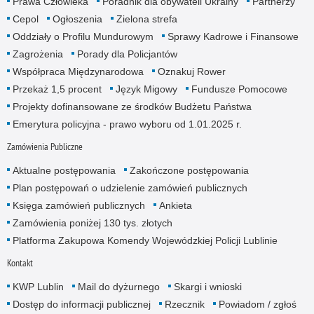
Prawa Człowieka
Poradnik dla obywateli Ukrainy
Partnerzy
Cepol
Ogłoszenia
Zielona strefa
Oddziały o Profilu Mundurowym
Sprawy Kadrowe i Finansowe
Zagrożenia
Porady dla Policjantów
Współpraca Międzynarodowa
Oznakuj Rower
Przekaż 1,5 procent
Język Migowy
Fundusze Pomocowe
Projekty dofinansowane ze środków Budżetu Państwa
Emerytura policyjna - prawo wyboru od 1.01.2025 r.
Zamówienia Publiczne
Aktualne postępowania
Zakończone postępowania
Plan postępowań o udzielenie zamówień publicznych
Księga zamówień publicznych
Ankieta
Zamówienia poniżej 130 tys. złotych
Platforma Zakupowa Komendy Wojewódzkiej Policji Lublinie
Kontakt
KWP Lublin
Mail do dyżurnego
Skargi i wnioski
Dostęp do informacji publicznej
Rzecznik
Powiadom / zgłoś