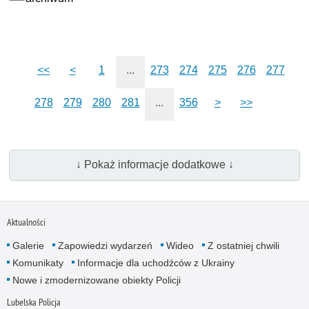
<<
<
1
...
273
274
275
276
277
278
279
280
281
...
356
>
>>
↓ Pokaż informacje dodatkowe ↓
Aktualności
Galerie
Zapowiedzi wydarzeń
Wideo
Z ostatniej chwili
Komunikaty
Informacje dla uchodźców z Ukrainy
Nowe i zmodernizowane obiekty Policji
Lubelska Policja