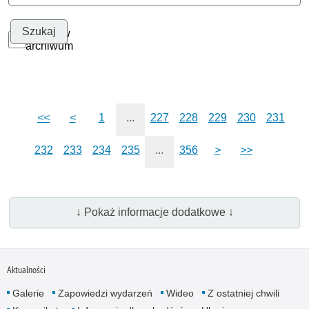
Szukaj w
archiwum
<<
<
1
...
227
228
229
230
231
232
233
234
235
...
356
>
>>
↓ Pokaż informacje dodatkowe ↓
Aktualności
Galerie
Zapowiedzi wydarzeń
Wideo
Z ostatniej chwili