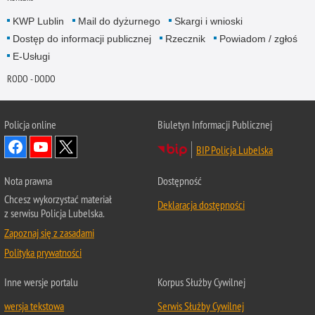
KWP Lublin
Mail do dyżurnego
Skargi i wnioski
Dostęp do informacji publicznej
Rzecznik
Powiadom / zgłoś
E-Usługi
RODO - DODO
Policja online
Biuletyn Informacji Publicznej
BIP Policja Lubelska
Nota prawna
Dostępność
Chcesz wykorzystać materiał
Deklaracja dostępności
z serwisu Policja Lubelska.
Zapoznaj się z zasadami
Polityka prywatności
Inne wersje portalu
Korpus Służby Cywilnej
wersja tekstowa
Serwis Służby Cywilnej