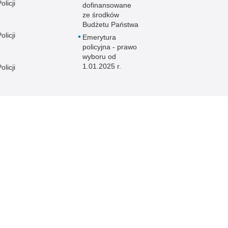
licji
dofinansowane
ze środków
Budżetu Państwa
licji
Emerytura
policyjna - prawo
wyboru od
1.01.2025 r.
licji
licji
e
licji
licji
licji