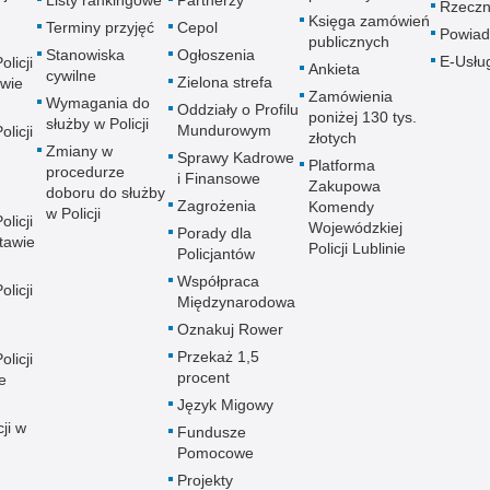
Listy rankingowe
Partnerzy
Rzeczn
Księga zamówień
Terminy przyjęć
Cepol
Powiad
publicznych
Stanowiska
Ogłoszenia
E-Usłu
licji
Ankieta
cywilne
Zielona strefa
wie
Zamówienia
Wymagania do
Oddziały o Profilu
poniżej 130 tys.
służby w Policji
Mundurowym
licji
złotych
Zmiany w
Sprawy Kadrowe
Platforma
procedurze
i Finansowe
Zakupowa
doboru do służby
Zagrożenia
Komendy
w Policji
licji
Wojewódzkiej
Porady dla
tawie
Policji Lublinie
Policjantów
Współpraca
licji
Międzynarodowa
Oznakuj Rower
Przekaż 1,5
licji
procent
e
Język Migowy
ji w
Fundusze
Pomocowe
Projekty