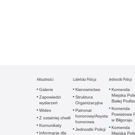
Aktualności
Lubelska Policja
Jednostki Policji
Galerie
Kierownictwo
Komenda
Miejska Polic
Zapowiedzi
Struktura
Białej Podlas
wydarzeń
Organizacyjna
Komenda
Wideo
Patronat
Powiatowa Po
honorowy/Asysta
Z ostatniej chwili
w Biłgoraju
honorowa
Komunikaty
Komenda
Jednostki Policji
Informacje dla
Miejska Polic