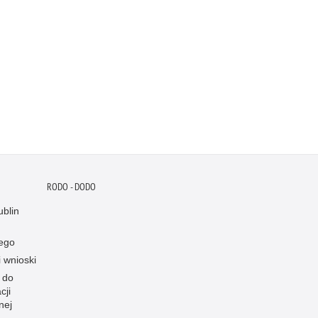
RODO - DODO
blin
ego
i wnioski
 do
cji
nej