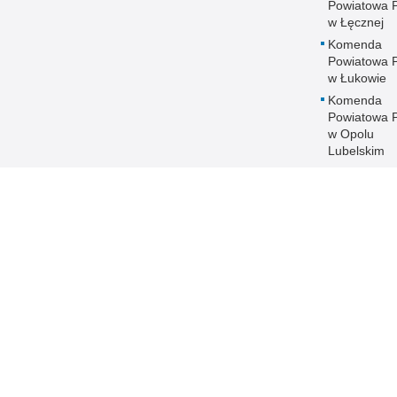
Powiatowa Po
w Łęcznej
Komenda
Powiatowa Po
w Łukowie
Komenda
Powiatowa Po
w Opolu
Lubelskim
Komenda
Powiatowa Po
w Parczewi
Komenda
Powiatowa Po
w Puławach
Komenda
Powiatowa Po
w Radzyniu
Podlaskim
Komenda
Powiatowa Po
w Rykach