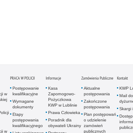
PRACA W POLICJI
Informacje
Zamówienia Publiczne
Kontakt
Postępowanie
Kasa
Aktualne
KWP Lu
ji w
kwalifikacyjne
Zapomogowo-
postępowania
Mail do
kiej
Pożyczkowa
Wymagane
Zakończone
dyżurn
KWP w Lublinie
dokumenty
postępowania
Skargi 
licji
Prawa Człowieka
Etapy
Plan postępowań
Dostęp
postępowania
Poradnik dla
o udzielenie
informa
kwalifikacyjnego
obywateli Ukrainy
zamówień
publicz
ji w
publicznych