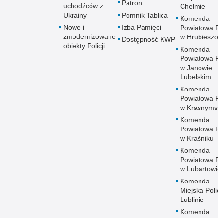
Patron
uchodźców z
Chełmie
Ukrainy
Pomnik Tablica
Komenda
Nowe i
Izba Pamięci
Powiatowa Po
zmodernizowane
w Hrubieszo
Dostępność KWP
obiekty Policji
Komenda
Powiatowa Po
w Janowie
Lubelskim
Komenda
Powiatowa Po
w Krasnyms
Komenda
Powiatowa Po
w Kraśniku
Komenda
Powiatowa Po
w Lubartowi
Komenda
Miejska Polic
Lublinie
Komenda