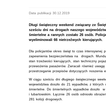
Data publikacji 30.12.2019
Długi świąteczny weekend związany ze Świę
sześciu dni na drogach naszego województw
śmiertelne a rannych zostało 26 osób. Policj
wyeliminowali 66 nietrzeźwych kierujących.
Dla policjantów okres świąt to czas intensywnej 
zapewnienia bezpieczeństwa na drogach. Munduro
stan trzeźwości kierujących, stan techniczny poj
przewożenia pasażerów. Zwracali również uwagę 
przestrzeganie przepisów dotyczących noszenia 
W ciągu sześciu dni długiego świątecznego wee
województwa doszło do 21 wypadków, z których ni
śmiertelne. Do śmiertelnych wypadków doszło w 
i lubartowskim. Łącznie 26 osób odniosło obraże
281 kolizji drogowych.