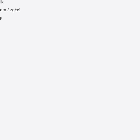
ik
om / zgłoś
gi