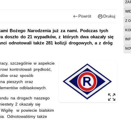
ZA
WI
Powrót
Drukuj
Z O
KO
tami Bożego Narodzenia już za nami. Podczas tych
a doszło do 21 wypadków, z których dwa okazały się
IN
anci odnotowali także 281 kolizji drogowych, a z dróg
NO
pracy, szczególnie w aspekcie
wi kontrolowali prędkość,
azdów oraz sposób
na pieszych oraz
elementów odblaskowych.
kendu na drogach naszego
estety 2 okazały się
Wigilię w powiecie bialskim
nia. Odnotowaliśmy także