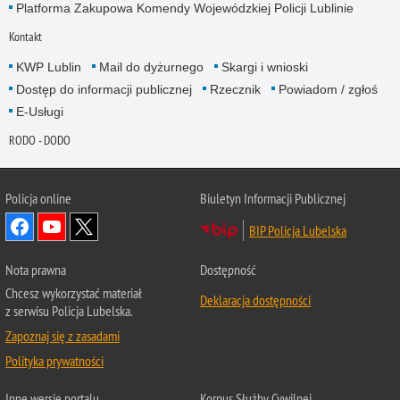
Platforma Zakupowa Komendy Wojewódzkiej Policji Lublinie
Kontakt
KWP Lublin
Mail do dyżurnego
Skargi i wnioski
Dostęp do informacji publicznej
Rzecznik
Powiadom / zgłoś
E-Usługi
RODO - DODO
Policja online
Biuletyn Informacji Publicznej
BIP Policja Lubelska
Nota prawna
Dostępność
Chcesz wykorzystać materiał
Deklaracja dostępności
z serwisu Policja Lubelska.
Zapoznaj się z zasadami
Polityka prywatności
Inne wersje portalu
Korpus Służby Cywilnej