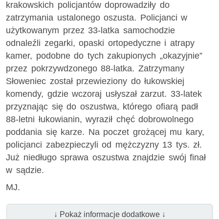
krakowskich policjantów doprowadziły do
zatrzymania ustalonego oszusta. Policjanci w
użytkowanym przez 33-latka samochodzie
odnaleźli zegarki, opaski ortopedyczne i atrapy
kamer, podobne do tych zakupionych „okazyjnie”
przez pokrzywdzonego 88-latka. Zatrzymany
Słoweniec został przewieziony do łukowskiej
komendy, gdzie wczoraj usłyszał zarzut. 33-latek
przyznając się do oszustwa, którego ofiarą padł
88-letni łukowianin, wyraził chęć dobrowolnego
poddania się karze. Na poczet grożącej mu kary,
policjanci zabezpieczyli od mężczyzny 13 tys. zł.
Już niedługo sprawa oszustwa znajdzie swój finał
w sądzie.
MJ.
↓ Pokaż informacje dodatkowe ↓