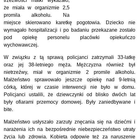
trzeźwości matki wykazało,
że miała w organizmie 2,5
promila alkoholu. Na
miejsce skierowano karetkę pogotowia. Dziecko nie
wymagało hospitalizacji i po badaniu przekazane zostało
pod opiekę personelu placówki opiekuńczo
wychowawczej.
W związku z tą sprawą policjanci zatrzymali 33-latkę
oraz jej 38-letniego męża. Mężczyzna również był
nietrzeźwy, miał w organizmie 2 promile alkoholu.
Małżeństwo sprawowało jeszcze opiekę nad 9-letnią
córką, której w czasie interwencji nie było w domu.
Policjanci ustalili, że dziewczynki od blisko dwóch lat
były ofiarami przemocy domowej. Były zaniedbywane i
bite.
Małżeństwo usłyszało zarzuty znęcania się na dziećmi i
narażenia ich na bezpośrednie niebezpieczeństwo utraty
życia lub zdrowia. Kobieta odpowie też za naruszenie