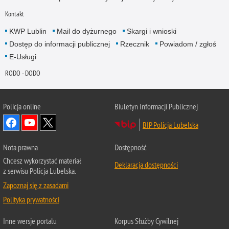
Kontakt
KWP Lublin
Mail do dyżurnego
Skargi i wnioski
Dostęp do informacji publicznej
Rzecznik
Powiadom / zgłoś
E-Usługi
RODO - DODO
Policja online
Biuletyn Informacji Publicznej
BIP Policja Lubelska
Nota prawna
Dostępność
Chcesz wykorzystać materiał
Deklaracja dostępności
z serwisu Policja Lubelska.
Zapoznaj się z zasadami
Polityka prywatności
Inne wersje portalu
Korpus Służby Cywilnej