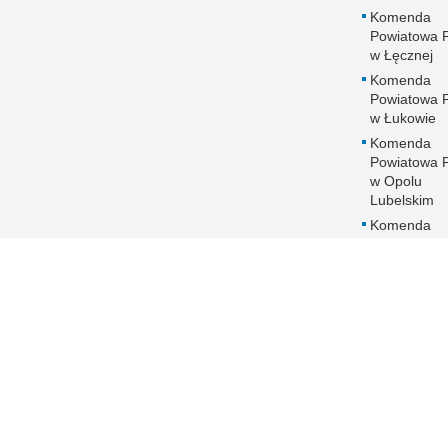
Komenda
Powiatowa Po
w Łęcznej
Komenda
Powiatowa Po
w Łukowie
Komenda
Powiatowa Po
w Opolu
Lubelskim
Komenda
Powiatowa Po
w Parczewi
Komenda
Powiatowa Po
w Puławach
Komenda
Powiatowa Po
w Radzyniu
Podlaskim
Komenda