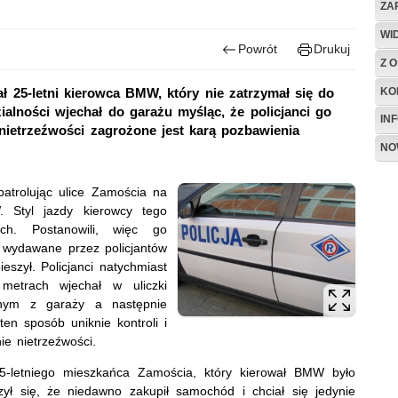
ZA
WI
Powrót
Drukuj
Z O
KO
ł 25-letni kierowca BMW, który nie zatrzymał się do
ialności wjechał do garażu myśląc, że policjanci go
IN
nietrzeźwości zagrożone jest karą pozbawienia
NO
patrolując ulice Zamościa na
. Styl jazdy kierowcy tego
ch. Postanowili, więc go
 wydawane przez policjantów
eszył. Policjanci natychmiast
 metrach wjechał w uliczki
ednym z garaży a następnie
ten sposób uniknie kontroli i
e nietrzeźwości.
25-letniego mieszkańca Zamościa, który kierował BMW było
zył się, że niedawno zakupił samochód i chciał się jedynie