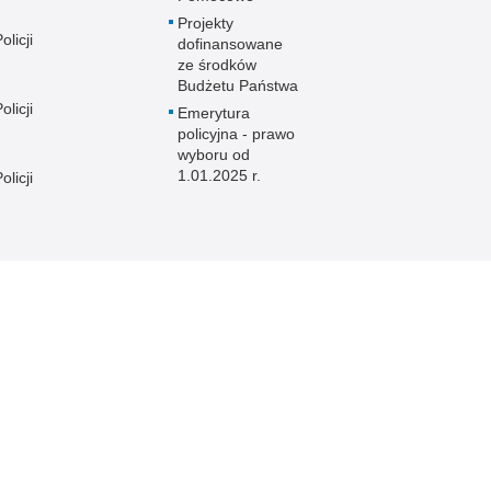
Projekty
licji
dofinansowane
ze środków
Budżetu Państwa
licji
Emerytura
policyjna - prawo
wyboru od
1.01.2025 r.
licji
licji
e
licji
licji