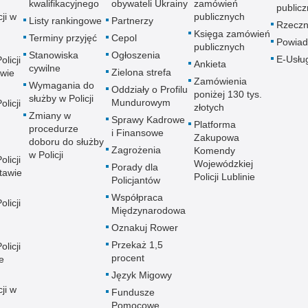
kwalifikacyjnego
obywateli Ukrainy
zamówień
publicz
ji w
publicznych
Listy rankingowe
Partnerzy
Rzeczn
Księga zamówień
Terminy przyjęć
Cepol
Powiad
publicznych
Stanowiska
Ogłoszenia
E-Usłu
licji
Ankieta
cywilne
Zielona strefa
wie
Zamówienia
Wymagania do
Oddziały o Profilu
poniżej 130 tys.
służby w Policji
Mundurowym
licji
złotych
Zmiany w
Sprawy Kadrowe
Platforma
procedurze
i Finansowe
Zakupowa
doboru do służby
Zagrożenia
Komendy
w Policji
licji
Wojewódzkiej
Porady dla
tawie
Policji Lublinie
Policjantów
Współpraca
licji
Międzynarodowa
Oznakuj Rower
Przekaż 1,5
licji
procent
e
Język Migowy
ji w
Fundusze
Pomocowe