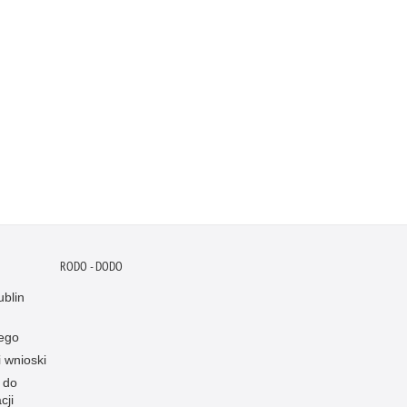
RODO - DODO
blin
ego
i wnioski
 do
cji