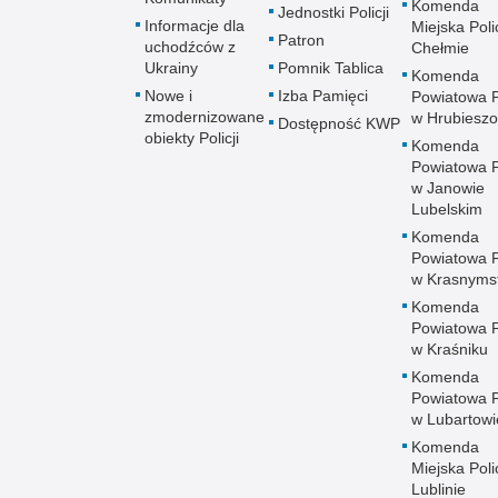
Komenda
Jednostki Policji
Informacje dla
Miejska Polic
Patron
uchodźców z
Chełmie
Ukrainy
Pomnik Tablica
Komenda
Nowe i
Izba Pamięci
Powiatowa Po
zmodernizowane
w Hrubieszo
Dostępność KWP
obiekty Policji
Komenda
Powiatowa Po
w Janowie
Lubelskim
Komenda
Powiatowa Po
w Krasnyms
Komenda
Powiatowa Po
w Kraśniku
Komenda
Powiatowa Po
w Lubartowi
Komenda
Miejska Polic
Lublinie