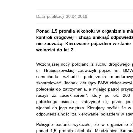
Data publikacji 30.04.2019
Ponad 1,5 promila alkoholu w organizmie mia
kontroli drogowej i chcąc uniknąć odpowiedz
nie zauważą. Kierowanie pojazdem w stanie 
wolności do lat 2.
Wczorajszej nocy policjanci z ruchu drogowego 
ul. Hrubieszowskiej zauważyli pojazd m. BMW
samochodu wzbudził podejrzenia mundurowy
skontrolować. Jednak kierujący BMW zlekceważył
polecenia do zatrzymania, a mijając patrol przyspi
ruszyli za „uciekinierem”, który po ok. 200
pobliskiego osiedla i zatrzymał się przed j
wjechał do jego wnętrza. Kierujący myślał, że w 
odpowiedzialności za kierowanie pojazdem w stani
Policyjne badanie wykazało, że w organizmie 
ponad 1,5 promila alkoholu. Młodzieniec tłumac