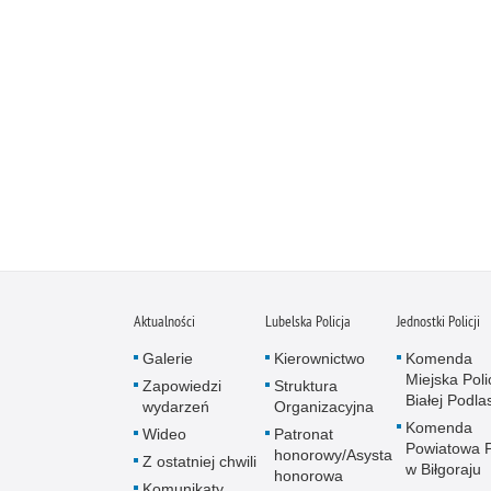
Aktualności
Lubelska Policja
Jednostki Policji
Galerie
Kierownictwo
Komenda
Miejska Polic
Zapowiedzi
Struktura
Białej Podlas
wydarzeń
Organizacyjna
Komenda
Wideo
Patronat
Powiatowa Po
honorowy/Asysta
Z ostatniej chwili
w Biłgoraju
honorowa
Komunikaty