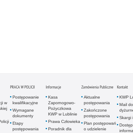
PRACA W POLICJI
Informacje
Zamówienia Publiczne
Kontakt
Postępowanie
Kasa
Aktualne
KWP Lu
ji w
kwalifikacyjne
Zapomogowo-
postępowania
Mail do
kiej
Pożyczkowa
Wymagane
Zakończone
dyżurn
KWP w Lublinie
dokumenty
postępowania
Skargi 
licji
Prawa Człowieka
Etapy
Plan postępowań
Dostęp
postępowania
Poradnik dla
o udzielenie
informa