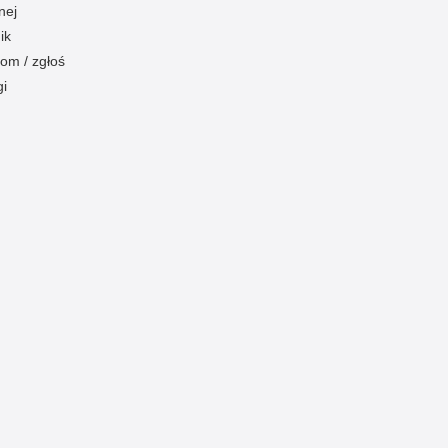
nej
ik
om / zgłoś
gi