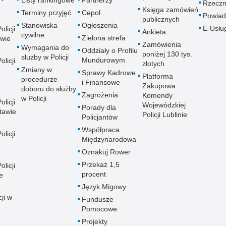
Listy rankingowe
Partnerzy
Rzeczn
Księga zamówień
Terminy przyjęć
Cepol
Powiad
publicznych
Stanowiska
Ogłoszenia
E-Usłu
licji
Ankieta
cywilne
Zielona strefa
wie
Zamówienia
Wymagania do
Oddziały o Profilu
poniżej 130 tys.
służby w Policji
Mundurowym
licji
złotych
Zmiany w
Sprawy Kadrowe
Platforma
procedurze
i Finansowe
Zakupowa
doboru do służby
Zagrożenia
Komendy
w Policji
licji
Wojewódzkiej
Porady dla
tawie
Policji Lublinie
Policjantów
Współpraca
licji
Międzynarodowa
Oznakuj Rower
Przekaż 1,5
licji
procent
e
Język Migowy
ji w
Fundusze
Pomocowe
Projekty