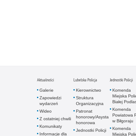
Aktualności
Lubelska Policja
Jednostki Policji
Galerie
Kierownictwo
Komenda
Miejska Polic
Zapowiedzi
Struktura
Białej Podlas
wydarzeń
Organizacyjna
Komenda
Wideo
Patronat
Powiatowa Po
honorowy/Asysta
Z ostatniej chwili
w Biłgoraju
honorowa
Komunikaty
Komenda
Jednostki Policji
Informacje dla
Miejska Polic