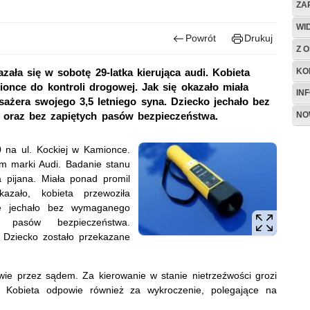
ZA
WI
Powrót
Drukuj
Z O
KO
ła się w sobotę 29-latka kierująca audi. Kobieta
once do kontroli drogowej. Jak się okazało miała
IN
ażera swojego 3,5 letniego syna. Dziecko jechało bez
NO
 oraz bez zapiętych pasów bezpieczeństwa.
na ul. Kockiej w Kamionce.
dem marki Audi. Badanie stanu
a pijana. Miała ponad promil
azało, kobieta przewoziła
re jechało bez wymaganego
 pasów bezpieczeństwa.
. Dziecko zostało przekazane
ie przez sądem. Za kierowanie w stanie nietrzeźwości grozi
. Kobieta odpowie również za wykroczenie, polegające na