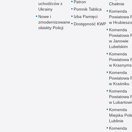
Patron
uchodźców z
Chełmie
Ukrainy
Pomnik Tablica
Komenda
Nowe i
Izba Pamięci
Powiatowa Po
zmodernizowane
w Hrubieszo
Dostępność KWP
obiekty Policji
Komenda
Powiatowa Po
w Janowie
Lubelskim
Komenda
Powiatowa Po
w Krasnyms
Komenda
Powiatowa Po
w Kraśniku
Komenda
Powiatowa Po
w Lubartowi
Komenda
Miejska Polic
Lublinie
Komenda