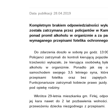
Data publikacji 28.04.2019
Kompletnym brakiem odpowiedzialności wykaza
została zatrzymana przez policjantów w Kami
ponad promil alkoholu w organizmie a za pas
wymaganego przepisami fotelika ochronnego
Do zdarzenia doszło w sobotę po godz. 13:00 
Policjanci zatrzymali do kontroli kierującą pojaz
trzeźwości wykazało, że kierująca osobówką był
alkoholu w organizmie. Ponadto jak się ok
samochodem swojego 3,5 letniego syna, któ
przepisami fotelika oraz bez zapiętych
Funkcjonariusze zatrzymali kobiecie prawo jazdy
pod opiekę rodziny.
Wkrótce 29-letnia mieszkanka gm. Firlej, odpow
jej kara nawet do 2 lat pozbawienia wolności
przewożeniu dziecka niezgodnego z przepisami.