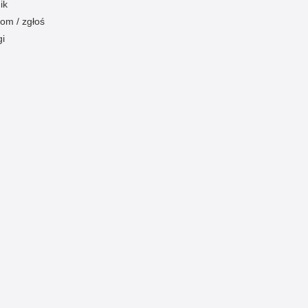
ik
om / zgłoś
gi