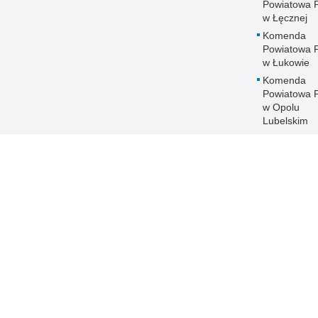
Powiatowa Po
w Łęcznej
Komenda
Powiatowa Po
w Łukowie
Komenda
Powiatowa Po
w Opolu
Lubelskim
Komenda
Powiatowa Po
w Parczewi
Komenda
Powiatowa Po
w Puławach
Komenda
Powiatowa Po
w Radzyniu
Podlaskim
Komenda
Powiatowa Po
w Rykach