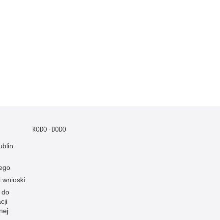
RODO - DODO
blin
ego
i wnioski
 do
cji
nej