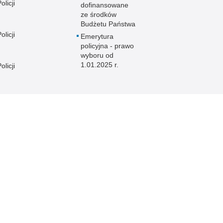
licji
dofinansowane
ze środków
Budżetu Państwa
licji
Emerytura
policyjna - prawo
wyboru od
1.01.2025 r.
licji
licji
e
licji
licji
licji