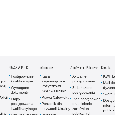
PRACA W POLICJI
Informacje
Zamówienia Publiczne
Kontakt
Postępowanie
Kasa
Aktualne
KWP Lu
ji w
kwalifikacyjne
Zapomogowo-
postępowania
Mail do
kiej
Pożyczkowa
Wymagane
Zakończone
dyżurn
KWP w Lublinie
dokumenty
postępowania
Skargi 
licji
Prawa Człowieka
Etapy
Plan postępowań
Dostęp
postępowania
Poradnik dla
o udzielenie
informa
kwalifikacyjnego
obywateli Ukrainy
zamówień
publicz
ji w
publicznych