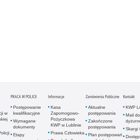
PRACA W POLICJI
Informacje
Zamówienia Publiczne
Kontakt
Postępowanie
Kasa
Aktualne
KWP Lu
ji w
kwalifikacyjne
Zapomogowo-
postępowania
Mail do
kiej
Pożyczkowa
Wymagane
Zakończone
dyżurn
KWP w Lublinie
dokumenty
postępowania
Skargi 
licji
Prawa Człowieka
Etapy
Plan postępowań
Dostęp