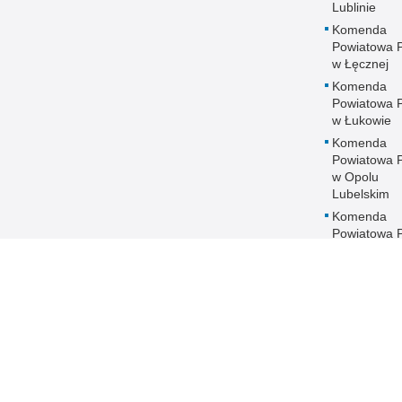
Lublinie
Komenda
Powiatowa Po
w Łęcznej
Komenda
Powiatowa Po
w Łukowie
Komenda
Powiatowa Po
w Opolu
Lubelskim
Komenda
Powiatowa Po
w Parczewi
Komenda
Powiatowa Po
w Puławach
Komenda
Powiatowa Po
w Radzyniu
Podlaskim