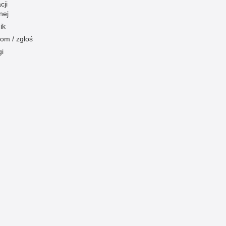
cji
nej
ik
om / zgłoś
gi