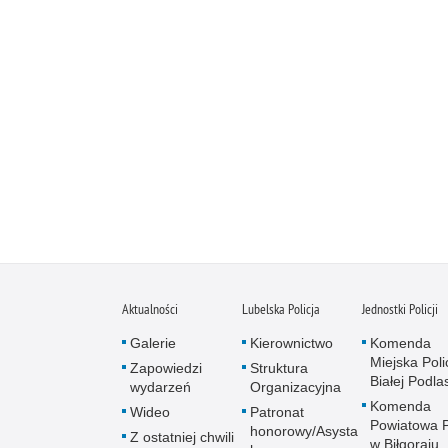
Aktualności
Lubelska Policja
Jednostki Policji
Galerie
Kierownictwo
Komenda
Miejska Polic
Zapowiedzi
Struktura
Białej Podlas
wydarzeń
Organizacyjna
Komenda
Wideo
Patronat
Powiatowa Po
honorowy/Asysta
Z ostatniej chwili
w Biłgoraju