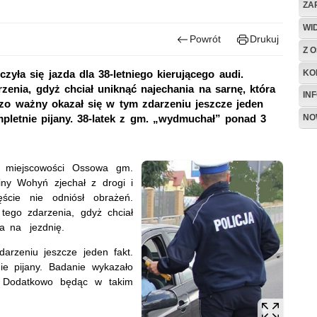
ZA
WI
Powrót
Drukuj
Z O
KO
zyła się jazda dla 38-letniego kierującego audi.
zenia, gdyż chciał uniknąć najechania na sarnę, która
IN
dzo ważny okazał się w tym zdarzeniu jeszcze jeden
NO
mpletnie pijany. 38-latek z gm. „wydmuchał” ponad 3
 miejscowości Ossowa gm.
iny Wohyń zjechał z drogi i
ęście nie odniósł obrażeń.
tego zdarzenia, gdyż chciał
ła na jezdnię.
rzeniu jeszcze jeden fakt.
e pijany. Badanie wykazało
. Dodatkowo będąc w takim