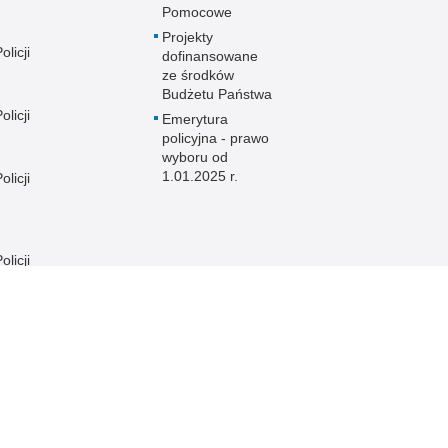
Pomocowe
Projekty
licji
dofinansowane
ze środków
Budżetu Państwa
licji
Emerytura
policyjna - prawo
wyboru od
1.01.2025 r.
licji
licji
e
licji
licji