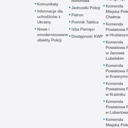
honorowa
Komunikaty
Komenda
Jednostki Policji
Informacje dla
Miejska Polic
Patron
uchodźców z
Chełmie
Ukrainy
Pomnik Tablica
Komenda
Nowe i
Izba Pamięci
Powiatowa Po
zmodernizowane
w Hrubieszo
Dostępność KWP
obiekty Policji
Komenda
Powiatowa Po
w Janowie
Lubelskim
Komenda
Powiatowa Po
w Krasnyms
Komenda
Powiatowa Po
w Kraśniku
Komenda
Powiatowa Po
w Lubartowi
Komenda
Miejska Polic