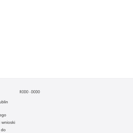
RODO - DODO
blin
ego
i wnioski
 do