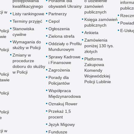
postępowania
Poradnik dla
o udzielenie
informa
kwalifikacyjnego
obywateli Ukrainy
zamówień
publicz
ji w
publicznych
Listy rankingowe
Partnerzy
Rzeczn
Księga zamówień
Terminy przyjęć
Cepol
Powiad
publicznych
Stanowiska
Ogłoszenia
E-Usłu
licji
Ankieta
cywilne
Zielona strefa
wie
Zamówienia
Wymagania do
Oddziały o Profilu
poniżej 130 tys.
służby w Policji
Mundurowym
licji
złotych
Zmiany w
Sprawy Kadrowe
Platforma
procedurze
i Finansowe
Zakupowa
doboru do służby
Zagrożenia
Komendy
w Policji
licji
Wojewódzkiej
Porady dla
tawie
Policji Lublinie
Policjantów
Współpraca
licji
Międzynarodowa
Oznakuj Rower
Przekaż 1,5
licji
procent
e
Język Migowy
ji w
Fundusze