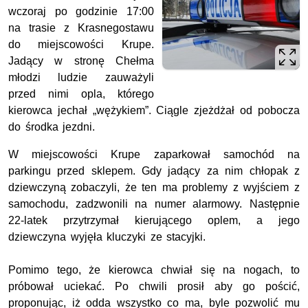
wczoraj po godzinie 17:00
na trasie z Krasnegostawu
do miejscowości Krupe.
Jadący w stronę Chełma
młodzi ludzie zauważyli
przed nimi opla, którego
kierowca jechał „wężykiem”. Ciągle zjeżdżał od pobocza
do środka jezdni.
W miejscowości Krupe zaparkował samochód na
parkingu przed sklepem. Gdy jadący za nim chłopak z
dziewczyną zobaczyli, że ten ma problemy z wyjściem z
samochodu, zadzwonili na numer alarmowy. Następnie
22-latek przytrzymał kierującego oplem, a jego
dziewczyna wyjęła kluczyki ze stacyjki.
Pomimo tego, że kierowca chwiał się na nogach, to
próbował uciekać. Po chwili prosił aby go pościć,
proponując, iż odda wszystko co ma, byle pozwolić mu