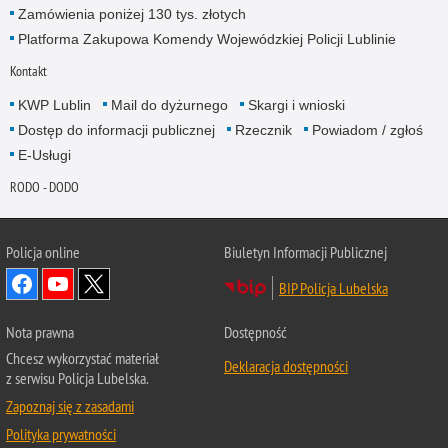
Zamówienia poniżej 130 tys. złotych
Platforma Zakupowa Komendy Wojewódzkiej Policji Lublinie
Kontakt
KWP Lublin
Mail do dyżurnego
Skargi i wnioski
Dostęp do informacji publicznej
Rzecznik
Powiadom / zgłoś
E-Usługi
RODO - DODO
Policja online
Biuletyn Informacji Publicznej
BIP Policja Lubelska
Nota prawna
Dostępność
Chcesz wykorzystać materiał
Deklaracja dostępności
z serwisu Policja Lubelska.
Zapoznaj się z zasadami
Polityka prywatności