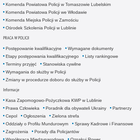
Komenda Powiatowa Policji w Tomaszowie Lubelskim
Komenda Powiatowa Policji we Włodawie
Komenda Miejska Policji w Zamościu
Ośrodek Szkolenia Policji w Lublinie
PRACA W POLICJI
Postępowanie kwalifikacyjne
Wymagane dokumenty
Etapy postępowania kwalifikacyjnego
Listy rankingowe
Terminy przyjęć
Stanowiska cywilne
Wymagania do służby w Policji
Zmiany w procedurze doboru do służby w Policji
Informacje
Kasa Zapomogowo-Pożyczkowa KWP w Lublinie
Prawa Człowieka
Poradnik dla obywateli Ukrainy
Partnerzy
Cepol
Ogłoszenia
Zielona strefa
Oddziały o Profilu Mundurowym
Sprawy Kadrowe i Finansowe
Zagrożenia
Porady dla Policjantów
Współpraca Międzynarodowa
Oznakuj Rower