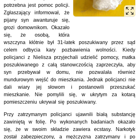
potrzebna jest pomoc policji.
Zgłaszający informował, że
pijany syn awanturuje się,
grozi domownikom. Okazało
się, że osobą, która
wszczyna kłótnie był 31-latek poszukiwany przez sąd
celem odbycia kary pozbawienia wolności. Kiedy
policjanci z Nielisza przyjechali udzielić pomocy, matka
poszukiwanego z całą stanowczością zaprzeczyła, aby
syn przebywał w domu, nie pozwalała również
mundurowym wejść do mieszkania. Jednak policjanci nie
dali wiary jej słowom i postanowili przeszukać
mieszkanie. Nie pomylili się, w ukrytym za kotarą
pomieszczeniu ukrywał się poszukiwany.
Przy zatrzymanym policjanci ujawnili białą substancję
zawiniętą w folię. Po wykonanych badaniach okazało
się, że w swoim składzie zawiera ecstasy. Narkotyk
został zabezpieczony, a mężczyzna zatrzymany i po