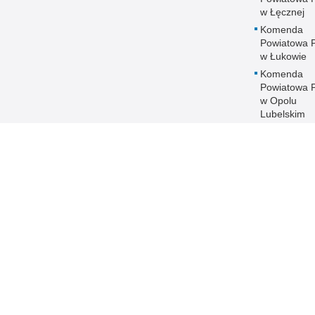
w Łęcznej
Komenda
Powiatowa Po
w Łukowie
Komenda
Powiatowa Po
w Opolu
Lubelskim
Komenda
Powiatowa Po
w Parczewi
Komenda
Powiatowa Po
w Puławach
Komenda
Powiatowa Po
w Radzyniu
Podlaskim
Komenda
Powiatowa Po
w Rykach