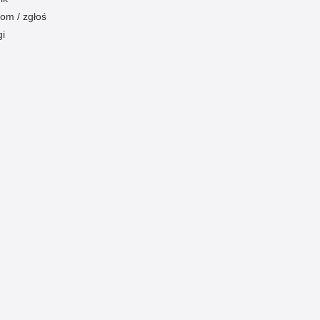
om / zgłoś
gi