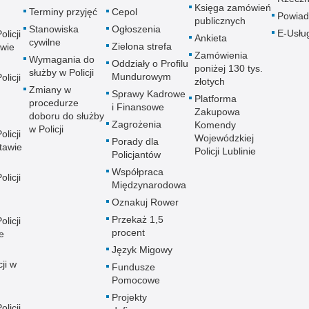
Księga zamówień
Terminy przyjęć
Cepol
Powiad
publicznych
Stanowiska
Ogłoszenia
E-Usłu
licji
Ankieta
cywilne
Zielona strefa
wie
Zamówienia
Wymagania do
Oddziały o Profilu
poniżej 130 tys.
służby w Policji
Mundurowym
licji
złotych
Zmiany w
Sprawy Kadrowe
Platforma
procedurze
i Finansowe
Zakupowa
doboru do służby
Zagrożenia
Komendy
w Policji
licji
Wojewódzkiej
Porady dla
tawie
Policji Lublinie
Policjantów
Współpraca
licji
Międzynarodowa
Oznakuj Rower
Przekaż 1,5
licji
procent
e
Język Migowy
ji w
Fundusze
Pomocowe
Projekty
licji