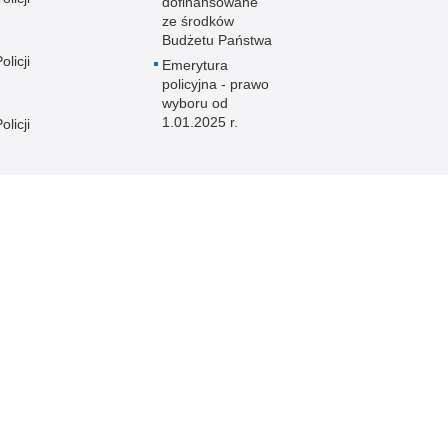
dofinansowane
ze środków
Budżetu Państwa
licji
Emerytura
policyjna - prawo
wyboru od
1.01.2025 r.
licji
licji
e
licji
licji
licji