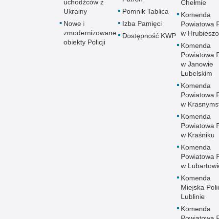
uchodźców z
Chełmie
Ukrainy
Pomnik Tablica
Komenda
Nowe i
Izba Pamięci
Powiatowa Po
zmodernizowane
w Hrubieszo
Dostępność KWP
obiekty Policji
Komenda
Powiatowa Po
w Janowie
Lubelskim
Komenda
Powiatowa Po
w Krasnyms
Komenda
Powiatowa Po
w Kraśniku
Komenda
Powiatowa Po
w Lubartowi
Komenda
Miejska Polic
Lublinie
Komenda
Powiatowa Po