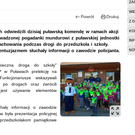
ZA
WI
Powrót
Drukuj
Z O
KO
h odwiedzili dzisiaj puławską komendę w ramach akcji
wadzonej pogadanki mundurowi z puławskiej jednostki
IN
chowania podczas drogi do przedszkola i szkoły.
NO
ntuzjazmem słuchały informacji o zawodzie policjanta.
pieczna droga do szkoły"
KPP w Puławach prelekcję na
nkcjonariusze wskazywali
 po drogach oraz zwrócili
est używanie elementów
hały informacji o zawodzie
w była prezentacja policyjnej
e przedszkolakom pamiątkowe