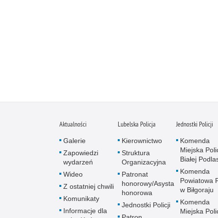
Aktualności
Lubelska Policja
Jednostki Policji
Galerie
Kierownictwo
Komenda
Miejska Polic
Zapowiedzi
Struktura
Białej Podlas
wydarzeń
Organizacyjna
Komenda
Wideo
Patronat
Powiatowa Po
honorowy/Asysta
Z ostatniej chwili
w Biłgoraju
honorowa
Komunikaty
Komenda
Jednostki Policji
Informacje dla
Miejska Polic
Patron