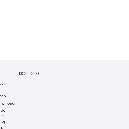
RODO - DODO
blin
ego
i wnioski
 do
cji
nej
ik