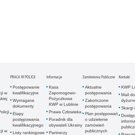
PRACA W POLICJI
Informacje
Zamówienia Publiczne
Kontakt
Postępowanie
Kasa
Aktualne
KWP Lu
ji w
kwalifikacyjne
Zapomogowo-
postępowania
Mail do
kiej
Pożyczkowa
Wymagane
Zakończone
dyżurn
KWP w Lublinie
dokumenty
postępowania
Skargi 
licji
Prawa Człowieka
Etapy
Plan postępowań
Dostęp
postępowania
Poradnik dla
o udzielenie
informa
kwalifikacyjnego
obywateli Ukrainy
zamówień
publicz
ji w
publicznych
Listy rankingowe
Partnerzy
Rzeczn