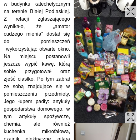
w budynku katechetycznym
na terenie Białej Podlaskiej.
Z relacji zgłaszającego
wynikało, że „amator
cudzego mienia” dostał się
do pomieszczeń
wykorzystując otwarte okno.
Na miejscu postanowił
jeszcze wypić kawę, którą
sobie przygotował oraz
zjeść ciastko. Po tym zabrał
ze sobą znajdujące się w
pomieszczeniu przedmioty.
Jego łupem padły: artykuły
gospodarstwa domowego, w
tym artykuły spożywcze,
chemia, ale również
kuchenka mikrofalowa,
czajniki elektryczne, gitara