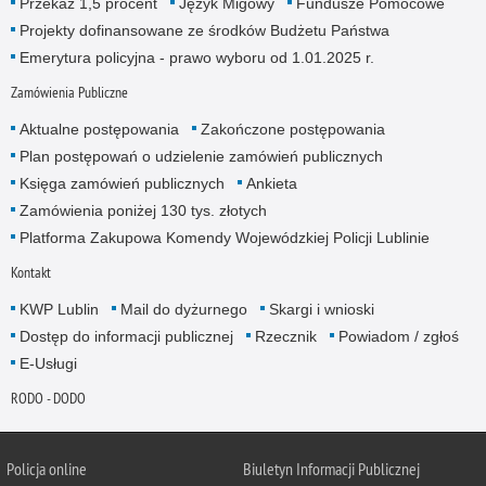
Przekaż 1,5 procent
Język Migowy
Fundusze Pomocowe
Projekty dofinansowane ze środków Budżetu Państwa
Emerytura policyjna - prawo wyboru od 1.01.2025 r.
Zamówienia Publiczne
Aktualne postępowania
Zakończone postępowania
Plan postępowań o udzielenie zamówień publicznych
Księga zamówień publicznych
Ankieta
Zamówienia poniżej 130 tys. złotych
Platforma Zakupowa Komendy Wojewódzkiej Policji Lublinie
Kontakt
KWP Lublin
Mail do dyżurnego
Skargi i wnioski
Dostęp do informacji publicznej
Rzecznik
Powiadom / zgłoś
E-Usługi
RODO - DODO
Policja online
Biuletyn Informacji Publicznej