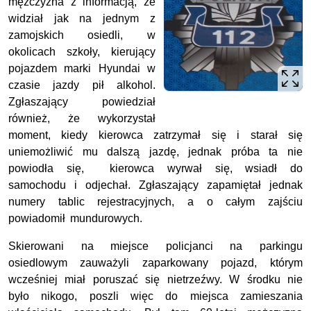
mężczyzna z informacją, że
widział jak na jednym z
zamojskich osiedli, w
okolicach szkoły, kierujący
pojazdem marki Hyundai w
czasie jazdy pił alkohol.
Zgłaszający powiedział
również, że wykorzystał
moment, kiedy kierowca zatrzymał się i starał się
uniemożliwić mu dalszą jazdę, jednak próba ta nie
powiodła się, kierowca wyrwał się, wsiadł do
samochodu i odjechał. Zgłaszający zapamiętał jednak
numery tablic rejestracyjnych, a o całym zajściu
powiadomił mundurowych.
Skierowani na miejsce policjanci na parkingu
osiedlowym zauważyli zaparkowany pojazd, którym
wcześniej miał poruszać się nietrzeźwy. W środku nie
było nikogo, poszli więc do miejsca zamieszania