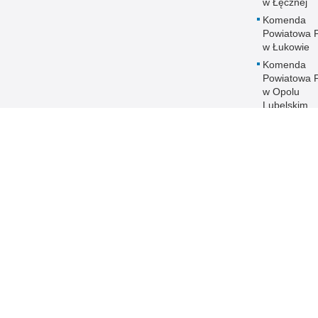
w Łęcznej
Komenda
Powiatowa Po
w Łukowie
Komenda
Powiatowa Po
w Opolu
Lubelskim
Komenda
Powiatowa Po
w Parczewi
Komenda
Powiatowa Po
w Puławach
Komenda
Powiatowa Po
w Radzyniu
Podlaskim
Komenda
Powiatowa Po
w Rykach
Komenda