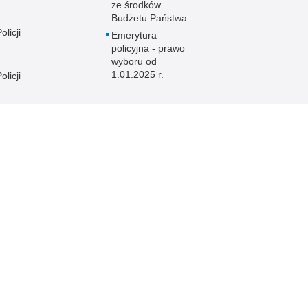
ze środków
Budżetu Państwa
licji
Emerytura
policyjna - prawo
wyboru od
1.01.2025 r.
licji
licji
e
licji
licji
licji