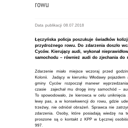
rowu
Data publikacji 08.07.2018
Łęczyńska policja poszukuje świadków koliz
przydrożnego rowu. Do zdarzenia doszło wcz
Cyców. Kierujący audi, wykonał nieprawidło
samochodu – również audi do zjechania do 
Zdarzenie miało miejsce wczoraj przed godzi
Kolonii. Jadący w kierunku Włodawy pojazdem a
gminy Cyców rozpoczął manewr wyprzedzania
czasie zajechał mu drogę inny samochód – aud
To spowodowało, że kierowca w celu uniknięcia 
lewy pas, a w konsekwencji do rowu, gdzie uder
trzeźwy, nie odniósł obrażeń. Sprawca nie zatrzy
zdarzenia. Osoby, które posiadają wiedzę na te
proszone są o kontakt z KPP w Łęcznej osobiśc
997.