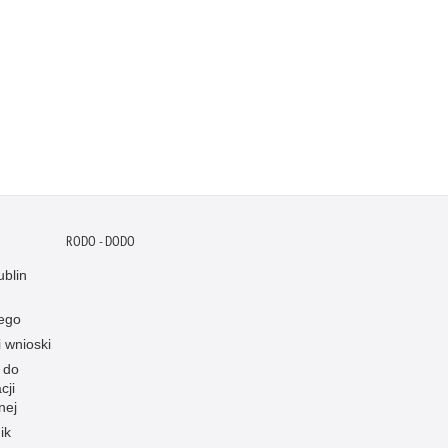
RODO - DODO
blin
ego
i wnioski
 do
cji
nej
ik