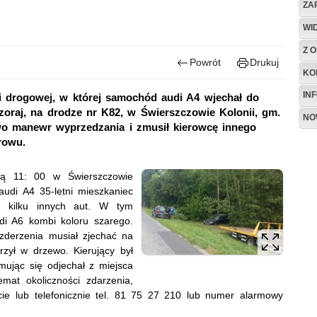
ZA
WI
Z O
Powrót
Drukuj
KO
IN
ji drogowej, w której samochód audi A4 wjechał do
oraj, na drodze nr K82, w Świerszczowie Kolonii, gm.
NO
wo manewr wyprzedzania i zmusił kierowcę innego
rowu.
ną 11: 00 w Świerszczowie
udi A4 35-letni mieszkaniec
 kilku innych aut. W tym
i A6 kombi koloru szarego.
zderzenia musiał zjechać na
zył w drzewo. Kierujący był
mując się odjechał z miejsca
mat okoliczności zdarzenia,
ie lub telefonicznie tel. 81 75 27 210 lub numer alarmowy