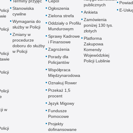
Terminy przyjęć
Cepol
Powiad
publicznych
Stanowiska
Ogłoszenia
E-Usłu
licji
Ankieta
cywilne
Zielona strefa
wie
Zamówienia
Wymagania do
Oddziały o Profilu
poniżej 130 tys.
służby w Policji
Mundurowym
licji
złotych
Zmiany w
Sprawy Kadrowe
Platforma
procedurze
i Finansowe
Zakupowa
doboru do służby
Zagrożenia
Komendy
w Policji
licji
Wojewódzkiej
Porady dla
tawie
Policji Lublinie
Policjantów
Współpraca
licji
Międzynarodowa
Oznakuj Rower
Przekaż 1,5
licji
procent
e
Język Migowy
ji w
Fundusze
Pomocowe
Projekty
licji
dofinansowane