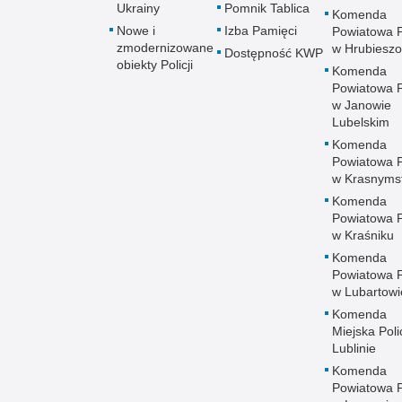
Ukrainy
Pomnik Tablica
Komenda
Nowe i
Izba Pamięci
Powiatowa Po
zmodernizowane
w Hrubieszo
Dostępność KWP
obiekty Policji
Komenda
Powiatowa Po
w Janowie
Lubelskim
Komenda
Powiatowa Po
w Krasnyms
Komenda
Powiatowa Po
w Kraśniku
Komenda
Powiatowa Po
w Lubartowi
Komenda
Miejska Polic
Lublinie
Komenda
Powiatowa Po