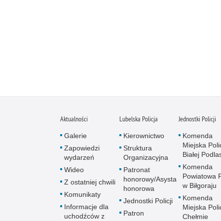
Aktualności
Lubelska Policja
Jednostki Policji
Galerie
Kierownictwo
Komenda
Miejska Polic
Zapowiedzi
Struktura
Białej Podlas
wydarzeń
Organizacyjna
Komenda
Wideo
Patronat
Powiatowa Po
honorowy/Asysta
Z ostatniej chwili
w Biłgoraju
honorowa
Komunikaty
Komenda
Jednostki Policji
Informacje dla
Miejska Polic
Patron
uchodźców z
Chełmie