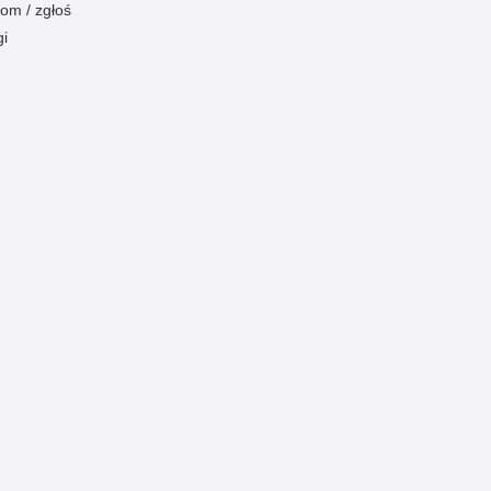
om / zgłoś
gi