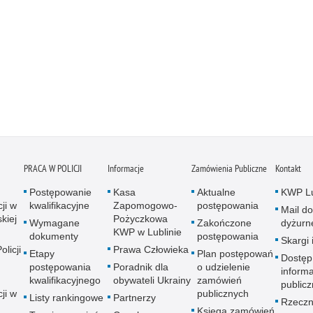
PRACA W POLICJI
Informacje
Zamówienia Publiczne
Kontakt
Postępowanie
Kasa
Aktualne
KWP Lu
ji w
kwalifikacyjne
Zapomogowo-
postępowania
Mail do
kiej
Pożyczkowa
Wymagane
Zakończone
dyżurn
KWP w Lublinie
dokumenty
postępowania
Skargi 
licji
Prawa Człowieka
Etapy
Plan postępowań
Dostęp
postępowania
Poradnik dla
o udzielenie
informa
kwalifikacyjnego
obywateli Ukrainy
zamówień
publicz
ji w
publicznych
Listy rankingowe
Partnerzy
Rzeczn
Księga zamówień