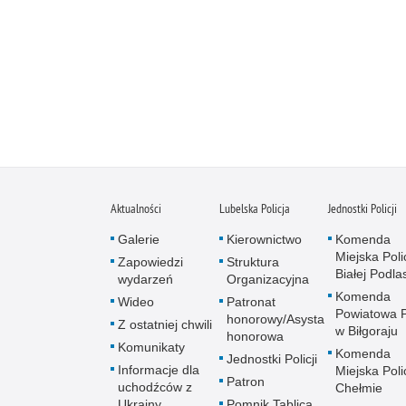
Aktualności
Lubelska Policja
Jednostki Policji
Galerie
Kierownictwo
Komenda
Miejska Polic
Zapowiedzi
Struktura
Białej Podlas
wydarzeń
Organizacyjna
Komenda
Wideo
Patronat
Powiatowa Po
honorowy/Asysta
Z ostatniej chwili
w Biłgoraju
honorowa
Komunikaty
Komenda
Jednostki Policji
Informacje dla
Miejska Polic
Patron
uchodźców z
Chełmie
Ukrainy
Pomnik Tablica