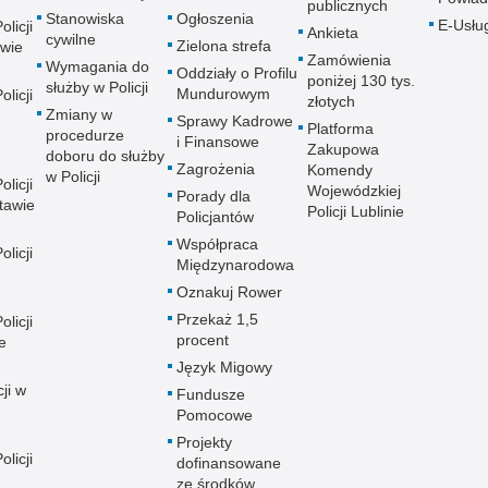
publicznych
Stanowiska
Ogłoszenia
E-Usłu
licji
Ankieta
cywilne
Zielona strefa
wie
Zamówienia
Wymagania do
Oddziały o Profilu
poniżej 130 tys.
służby w Policji
Mundurowym
licji
złotych
Zmiany w
Sprawy Kadrowe
Platforma
procedurze
i Finansowe
Zakupowa
doboru do służby
Zagrożenia
Komendy
w Policji
licji
Wojewódzkiej
Porady dla
tawie
Policji Lublinie
Policjantów
Współpraca
licji
Międzynarodowa
Oznakuj Rower
Przekaż 1,5
licji
procent
e
Język Migowy
ji w
Fundusze
Pomocowe
Projekty
licji
dofinansowane
ze środków