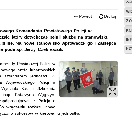
ZA
WI
Powrót
Drukuj
Z O
KO
 nowego Komendanta Powiatowego Policji w
czak, który dotychczas pełnił służbę na stanowisku
IN
ublinie. Na nowe stanowisko wprowadził go I Zastępca
NO
e podinsp. Jerzy Czebreszuk.
omendy Powiatowej Policji w
nowego szefa lubartowskich
e sztandarem jednostki. W
ta Wojewódzkiego Policji w
 Wydziału Kadr i Szkolenia
 insp. Katarzyna Węgrzyn,
spółpracujących z Policją a
i. Po wręczeniu rozkazu nowo
yczono sukcesów w kierowaniu jednostką.