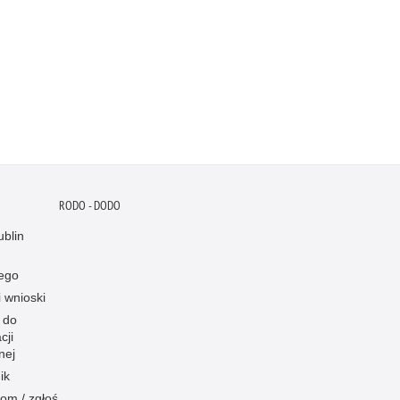
RODO - DODO
blin
ego
i wnioski
 do
cji
nej
ik
om / zgłoś