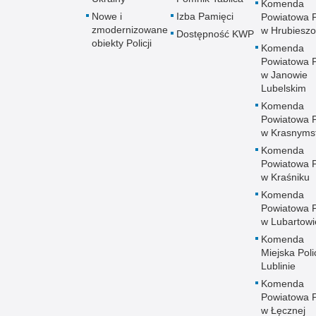
Komenda
Nowe i
Izba Pamięci
Powiatowa Po
zmodernizowane
w Hrubieszo
Dostępność KWP
obiekty Policji
Komenda
Powiatowa Po
w Janowie
Lubelskim
Komenda
Powiatowa Po
w Krasnyms
Komenda
Powiatowa Po
w Kraśniku
Komenda
Powiatowa Po
w Lubartowi
Komenda
Miejska Polic
Lublinie
Komenda
Powiatowa Po
w Łęcznej