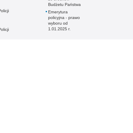
Budżetu Państwa
licji
Emerytura
policyjna - prawo
wyboru od
1.01.2025 r.
licji
licji
e
licji
licji
licji