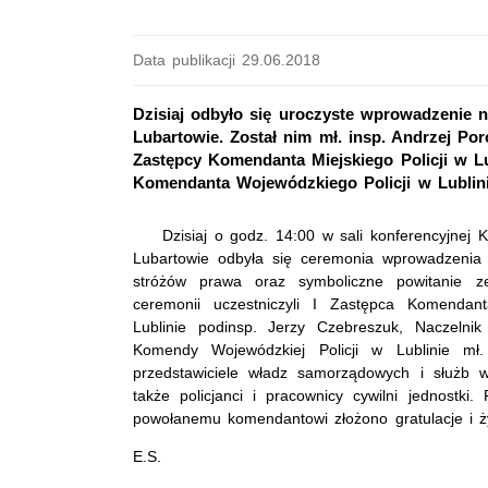
Data publikacji 29.06.2018
Dzisiaj odbyło się uroczyste wprowadzenie
Lubartowie. Został nim mł. insp. Andrzej Por
Zastępcy Komendanta Miejskiego Policji w L
Komendanta Wojewódzkiego Policji w Lublini
Dzisiaj o godz. 14:00 w sali konferencyjnej K
Lubartowie odbyła się ceremonia wprowadzenia 
stróżów prawa oraz symboliczne powitanie z
ceremonii uczestniczyli I Zastępca Komendan
Lublinie podinsp. Jerzy Czebreszuk, Naczelnik
Komendy Wojewódzkiej Policji w Lublinie mł.
przedstawiciele władz samorządowych i służb w
także policjanci i pracownicy cywilni jednostk
powołanemu komendantowi złożono gratulacje i ż
E.S.