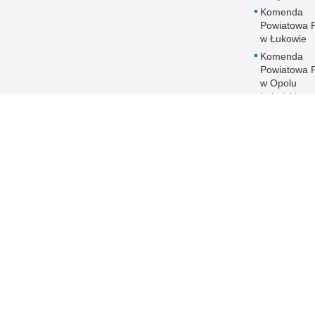
Komenda
Powiatowa Po
w Łukowie
Komenda
Powiatowa Po
w Opolu
Lubelskim
Komenda
Powiatowa Po
w Parczewi
Komenda
Powiatowa Po
w Puławach
Komenda
Powiatowa Po
w Radzyniu
Podlaskim
Komenda
Powiatowa Po
w Rykach
Komenda