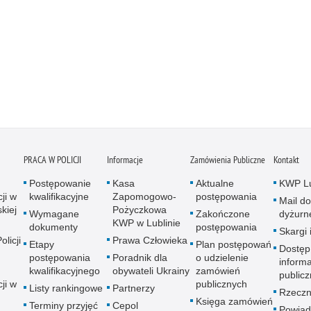
PRACA W POLICJI
Informacje
Zamówienia Publiczne
Kontakt
Postępowanie
Kasa
Aktualne
KWP Lu
ji w
kwalifikacyjne
Zapomogowo-
postępowania
Mail do
kiej
Pożyczkowa
Wymagane
Zakończone
dyżurn
KWP w Lublinie
dokumenty
postępowania
Skargi 
licji
Prawa Człowieka
Etapy
Plan postępowań
Dostęp
postępowania
Poradnik dla
o udzielenie
informa
kwalifikacyjnego
obywateli Ukrainy
zamówień
publicz
ji w
publicznych
Listy rankingowe
Partnerzy
Rzeczn
Księga zamówień
Terminy przyjęć
Cepol
Powiad