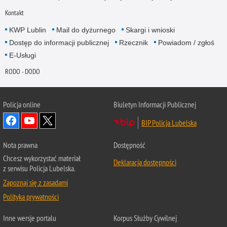
Kontakt
KWP Lublin
Mail do dyżurnego
Skargi i wnioski
Dostęp do informacji publicznej
Rzecznik
Powiadom / zgłoś
E-Usługi
RODO - DODO
Policja online
Biuletyn Informacji Publicznej
BIP Policja Lubelska
Nota prawna
Dostępność
Chcesz wykorzystać materiał
Deklaracja dostępności
z serwisu Policja Lubelska.
Zapoznaj się z zasadami
Polityka prywatności
Inne wersje portalu
Korpus Służby Cywilnej