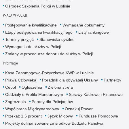
Ośrodek Szkolenia Policji w Lublinie
PRACA W POLICJI
Postępowanie kwalifikacyjne
Wymagane dokumenty
Etapy postępowania kwalifikacyjnego
Listy rankingowe
Terminy przyjęć
Stanowiska cywilne
Wymagania do służby w Policji
Zmiany w procedurze doboru do służby w Policji
Informacje
Kasa Zapomogowo-Pożyczkowa KWP w Lublinie
Prawa Człowieka
Poradnik dla obywateli Ukrainy
Partnerzy
Cepol
Ogłoszenia
Zielona strefa
Oddziały o Profilu Mundurowym
Sprawy Kadrowe i Finansowe
Zagrożenia
Porady dla Policjantów
Współpraca Międzynarodowa
Oznakuj Rower
Przekaż 1,5 procent
Język Migowy
Fundusze Pomocowe
Projekty dofinansowane ze środków Budżetu Państwa