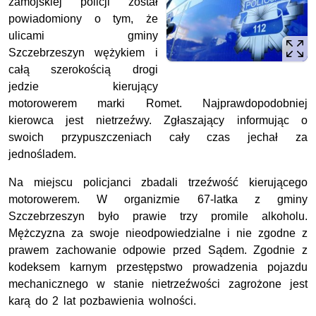
zamojskiej policji został
powiadomiony o tym, że
ulicami gminy
Szczebrzeszyn wężykiem i
całą szerokością drogi
jedzie kierujący
motorowerem marki Romet. Najprawdopodobniej
kierowca jest nietrzeźwy. Zgłaszający informując o
swoich przypuszczeniach cały czas jechał za
jednośladem.
Na miejscu policjanci zbadali trzeźwość kierującego
motorowerem. W organizmie 67-latka z gminy
Szczebrzeszyn było prawie trzy promile alkoholu.
Mężczyzna za swoje nieodpowiedzialne i nie zgodne z
prawem zachowanie odpowie przed Sądem. Zgodnie z
kodeksem karnym przestępstwo prowadzenia pojazdu
mechanicznego w stanie nietrzeźwości zagrożone jest
karą do 2 lat pozbawienia wolności.