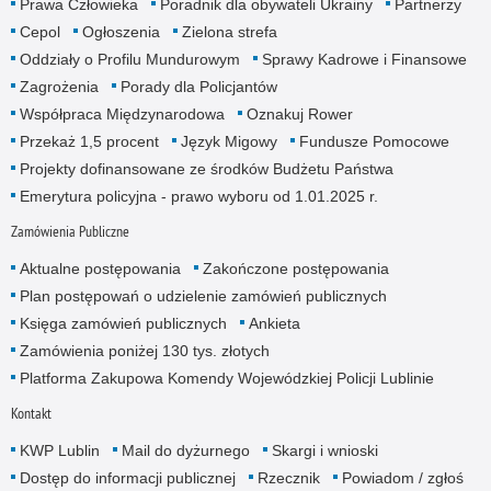
Prawa Człowieka
Poradnik dla obywateli Ukrainy
Partnerzy
Cepol
Ogłoszenia
Zielona strefa
Oddziały o Profilu Mundurowym
Sprawy Kadrowe i Finansowe
Zagrożenia
Porady dla Policjantów
Współpraca Międzynarodowa
Oznakuj Rower
Przekaż 1,5 procent
Język Migowy
Fundusze Pomocowe
Projekty dofinansowane ze środków Budżetu Państwa
Emerytura policyjna - prawo wyboru od 1.01.2025 r.
Zamówienia Publiczne
Aktualne postępowania
Zakończone postępowania
Plan postępowań o udzielenie zamówień publicznych
Księga zamówień publicznych
Ankieta
Zamówienia poniżej 130 tys. złotych
Platforma Zakupowa Komendy Wojewódzkiej Policji Lublinie
Kontakt
KWP Lublin
Mail do dyżurnego
Skargi i wnioski
Dostęp do informacji publicznej
Rzecznik
Powiadom / zgłoś