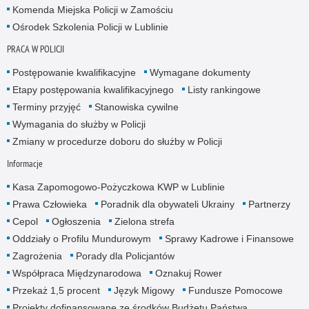
Komenda Miejska Policji w Zamościu
Ośrodek Szkolenia Policji w Lublinie
PRACA W POLICJI
Postępowanie kwalifikacyjne
Wymagane dokumenty
Etapy postępowania kwalifikacyjnego
Listy rankingowe
Terminy przyjęć
Stanowiska cywilne
Wymagania do służby w Policji
Zmiany w procedurze doboru do służby w Policji
Informacje
Kasa Zapomogowo-Pożyczkowa KWP w Lublinie
Prawa Człowieka
Poradnik dla obywateli Ukrainy
Partnerzy
Cepol
Ogłoszenia
Zielona strefa
Oddziały o Profilu Mundurowym
Sprawy Kadrowe i Finansowe
Zagrożenia
Porady dla Policjantów
Współpraca Międzynarodowa
Oznakuj Rower
Przekaż 1,5 procent
Język Migowy
Fundusze Pomocowe
Projekty dofinansowane ze środków Budżetu Państwa