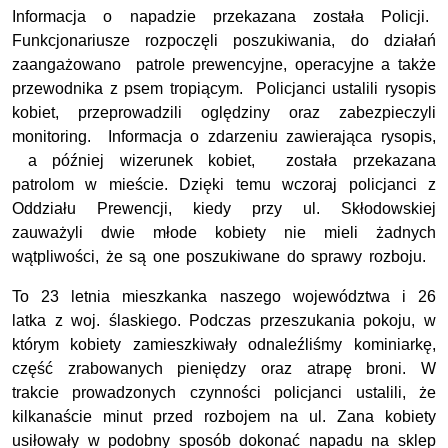
Informacja o napadzie przekazana została Policji.
Funkcjonariusze rozpoczęli poszukiwania, do działań
zaangażowano patrole prewencyjne, operacyjne a także
przewodnika z psem tropiącym. Policjanci ustalili rysopis
kobiet, przeprowadzili oględziny oraz zabezpieczyli
monitoring. Informacja o zdarzeniu zawierająca rysopis,
a później wizerunek kobiet, została przekazana
patrolom w mieście. Dzięki temu wczoraj policjanci z
Oddziału Prewencji, kiedy przy ul. Skłodowskiej
zauważyli dwie młode kobiety nie mieli żadnych
wątpliwości, że są one poszukiwane do sprawy rozboju.
To 23 letnia mieszkanka naszego województwa i 26
latka z woj. ślaskiego. Podczas przeszukania pokoju, w
którym kobiety zamieszkiwały odnaleźliśmy kominiarkę,
część zrabowanych pieniędzy oraz atrapę broni. W
trakcie prowadzonych czynności policjanci ustalili, że
kilkanaście minut przed rozbojem na ul. Zana kobiety
usiłowały w podobny sposób dokonać napadu na sklep