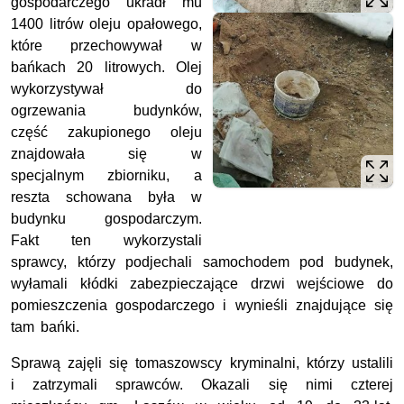
gospodarczego ukradł mu
1400 litrów oleju opałowego,
które przechowywał w
bańkach 20 litrowych. Olej
wykorzystywał do
ogrzewania budynków,
część zakupionego oleju
znajdowała się w
specjalnym zbiorniku, a
reszta schowana była w
budynku gospodarczym.
Fakt ten wykorzystali
sprawcy, którzy podjechali samochodem pod budynek,
wyłamali kłódki zabezpieczające drzwi wejściowe do
pomieszczenia gospodarczego i wynieśli znajdujące się
tam bańki.
Sprawą zajęli się tomaszowscy kryminalni, którzy ustalili
i zatrzymali sprawców. Okazali się nimi czterej