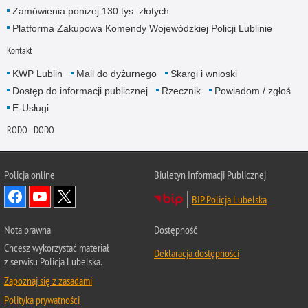
Zamówienia poniżej 130 tys. złotych
Platforma Zakupowa Komendy Wojewódzkiej Policji Lublinie
Kontakt
KWP Lublin
Mail do dyżurnego
Skargi i wnioski
Dostęp do informacji publicznej
Rzecznik
Powiadom / zgłoś
E-Usługi
RODO - DODO
Policja online
Biuletyn Informacji Publicznej
BIP Policja Lubelska
Nota prawna
Dostępność
Chcesz wykorzystać materiał
Deklaracja dostępności
z serwisu Policja Lubelska.
Zapoznaj się z zasadami
Polityka prywatności