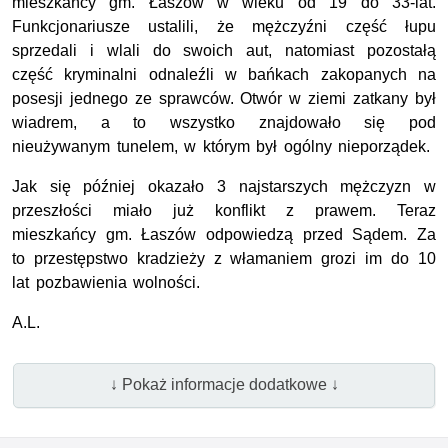
mieszkańcy gm. Łaszów w wieku od 19 do 33-lat.
Funkcjonariusze ustalili, że mężczyźni część łupu
sprzedali i wlali do swoich aut, natomiast pozostałą
część kryminalni odnaleźli w bańkach zakopanych na
posesji jednego ze sprawców. Otwór w ziemi zatkany był
wiadrem, a to wszystko znajdowało się pod
nieużywanym tunelem, w którym był ogólny nieporządek.
Jak się później okazało 3 najstarszych mężczyzn w
przeszłości miało już konflikt z prawem. Teraz
mieszkańcy gm. Łaszów odpowiedzą przed Sądem. Za
to przestępstwo kradzieży z włamaniem grozi im do 10
lat pozbawienia wolności.
A.L.
↓ Pokaż informacje dodatkowe ↓