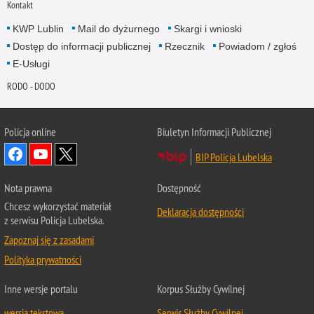
Kontakt
KWP Lublin
Mail do dyżurnego
Skargi i wnioski
Dostęp do informacji publicznej
Rzecznik
Powiadom / zgłoś
E-Usługi
RODO - DODO
Policja online
Biuletyn Informacji Publicznej
BIP Policja Lubelska
Nota prawna
Dostępność
Chcesz wykorzystać materiał
Deklaracja dostępności
z serwisu Policja Lubelska.
Zapoznaj się z zasadami
Polityka prywatności
Inne wersje portalu
Korpus Służby Cywilnej
wersja tekstowa
Serwis Służby Cywilnej