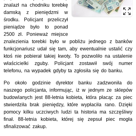
znalazł na chodniku torebkę
damską z pieniędzmi w
środku. Policjant przeliczył
pieniądze było to ponad
2500 zł. Ponieważ miejsce
znalezienia torebki było w pobliżu jednego z banków
funkcjonariusz udał się tam, aby ewentualnie ustalić czy
ktoś nie pobierał takiej kwoty. To pozwoliło na ustalenie
właścicielki zguby. Policjant zostawił swój numer
telefonu, na wypadek gdyby ta zgłosiła się do banku.
Po około godzinie dyrektor banku zadzwoniła do
naszego policjanta, informując, iż w jednym ze sklepów
budowlanych jest 88-letnia kobieta, która płacąc za piec
stwierdziła brak pieniędzy, które wypłaciła rano. Dzięki
pomocy kilku uczciwych ludzi ta historia ma szczęśliwy
finał. 88-letnia kobieta, której się zepsuł piec mogła
sfinalizować zakup.