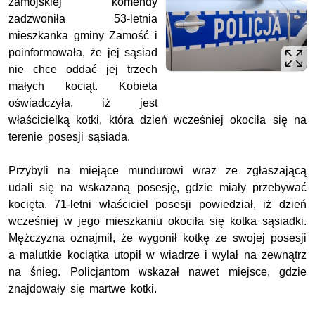
zamojskiej komendy
zadzwoniła 53-letnia
mieszkanka gminy Zamość i
poinformowała, że jej sąsiad
nie chce oddać jej trzech
małych kociąt. Kobieta
oświadczyła, iż jest
właścicielką kotki, która dzień wcześniej okociła się na
terenie posesji sąsiada.
Przybyli na miejące mundurowi wraz ze zgłaszającą
udali się na wskazaną posesję, gdzie miały przebywać
kocięta. 71-letni właściciel posesji powiedział, iż dzień
wcześniej w jego mieszkaniu okociła się kotka sąsiadki.
Mężczyzna oznajmił, że wygonił kotkę ze swojej posesji
a malutkie kociątka utopił w wiadrze i wylał na zewnątrz
na śnieg. Policjantom wskazał nawet miejsce, gdzie
znajdowały się martwe kotki.