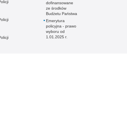
licji
dofinansowane
ze środków
Budżetu Państwa
licji
Emerytura
policyjna - prawo
wyboru od
1.01.2025 r.
licji
licji
e
licji
licji
licji