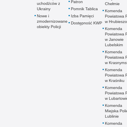
Patron
uchodźców z
Chełmie
Ukrainy
Pomnik Tablica
Komenda
Nowe i
Izba Pamięci
Powiatowa Po
zmodernizowane
w Hrubieszo
Dostępność KWP
obiekty Policji
Komenda
Powiatowa Po
w Janowie
Lubelskim
Komenda
Powiatowa Po
w Krasnyms
Komenda
Powiatowa Po
w Kraśniku
Komenda
Powiatowa Po
w Lubartowi
Komenda
Miejska Polic
Lublinie
Komenda