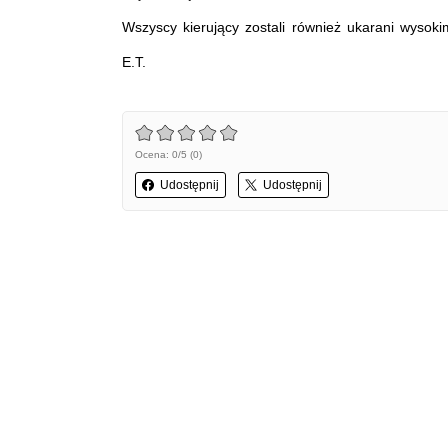
Wszyscy kierujący zostali również ukarani wysok
E.T.
Ocena: 0/5 (0)
Udostępnij
Udostępnij