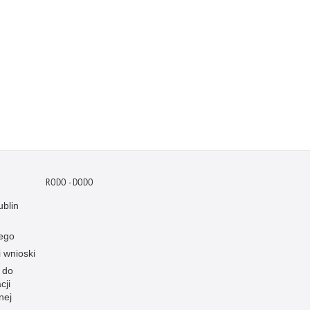
RODO - DODO
blin
ego
i wnioski
 do
cji
nej