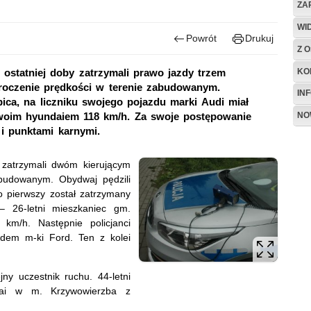
ZA
WI
Powrót
Drukuj
Z O
KO
 ostatniej doby zatrzymali prawo jazdy trzem
oczenie prędkości w terenie zabudowanym.
IN
bica, na liczniku swojego pojazdu marki Audi miał
NO
 swoim hyundaiem 118 km/h. Za swoje postępowanie
i punktami karnymi.
zatrzymali dwóm kierującym
budowanym. Obydwaj pędzili
 pierwszy został zatrzymany
– 26-letni mieszkaniec gm.
km/h. Następnie policjanci
dem m-ki Ford. Ten z kolei
jny uczestnik ruchu. 44-letni
dai w m. Krzywowierzba z