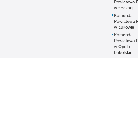
Powiatowa Po
w Łęcznej
Komenda
Powiatowa Po
w Łukowie
Komenda
Powiatowa Po
w Opolu
Lubelskim
Komenda
Powiatowa Po
w Parczewi
Komenda
Powiatowa Po
w Puławach
Komenda
Powiatowa Po
w Radzyniu
Podlaskim
Komenda
Powiatowa Po
w Rykach