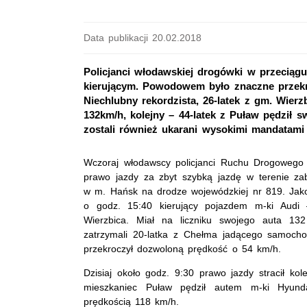
Data publikacji 20.02.2018
Policjanci włodawskiej drogówki w przeciągu
kierującym. Powodowem było znaczne przekr
Niechlubny rekordzista, 26-latek z gm. Wierz
132km/h, kolejny – 44-latek z Puław pędził
zostali również ukarani wysokimi mandatami 
Wczoraj włodawscy policjanci Ruchu Drogowego 
prawo jazdy za zbyt szybką jazdę w terenie za
w m. Hańsk na drodze wojewódzkiej nr 819. Jako
o godz. 15:40 kierujący pojazdem m-ki Audi 
Wierzbica. Miał na liczniku swojego auta 132 
zatrzymali 20-latka z Chełma jadącego samocho
przekroczył dozwoloną prędkość o 54 km/h.
Dzisiaj około godz. 9:30 prawo jazdy stracił kole
mieszkaniec Puław pędził autem m-ki Hyun
prędkością 118 km/h.