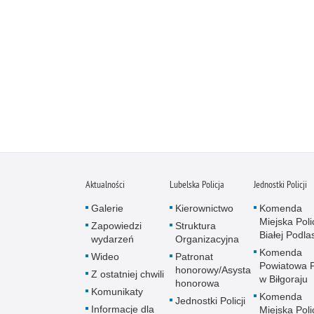
Aktualności
Lubelska Policja
Jednostki Policji
Galerie
Kierownictwo
Komenda
Miejska Polic
Zapowiedzi
Struktura
Białej Podlas
wydarzeń
Organizacyjna
Komenda
Wideo
Patronat
Powiatowa Po
honorowy/Asysta
Z ostatniej chwili
w Biłgoraju
honorowa
Komunikaty
Komenda
Jednostki Policji
Informacje dla
Miejska Polic