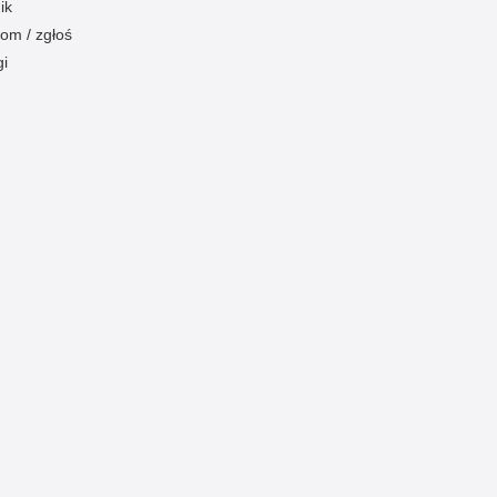
ik
om / zgłoś
gi