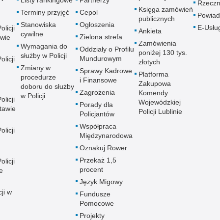
Listy rankingowe
Partnerzy
Rzeczn
Księga zamówień
Terminy przyjęć
Cepol
Powiad
publicznych
Stanowiska
Ogłoszenia
E-Usłu
licji
Ankieta
cywilne
Zielona strefa
wie
Zamówienia
Wymagania do
Oddziały o Profilu
poniżej 130 tys.
służby w Policji
Mundurowym
licji
złotych
Zmiany w
Sprawy Kadrowe
Platforma
procedurze
i Finansowe
Zakupowa
doboru do służby
Zagrożenia
Komendy
w Policji
licji
Wojewódzkiej
Porady dla
tawie
Policji Lublinie
Policjantów
Współpraca
licji
Międzynarodowa
Oznakuj Rower
Przekaż 1,5
licji
procent
e
Język Migowy
ji w
Fundusze
Pomocowe
Projekty