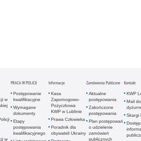
PRACA W POLICJI
Informacje
Zamówienia Publiczne
Kontakt
Postępowanie
Kasa
Aktualne
KWP Lu
ji w
kwalifikacyjne
Zapomogowo-
postępowania
Mail do
kiej
Pożyczkowa
Wymagane
Zakończone
dyżurn
KWP w Lublinie
dokumenty
postępowania
Skargi 
licji
Prawa Człowieka
Etapy
Plan postępowań
Dostęp
postępowania
Poradnik dla
o udzielenie
informa
kwalifikacyjnego
obywateli Ukrainy
zamówień
publicz
ji w
publicznych