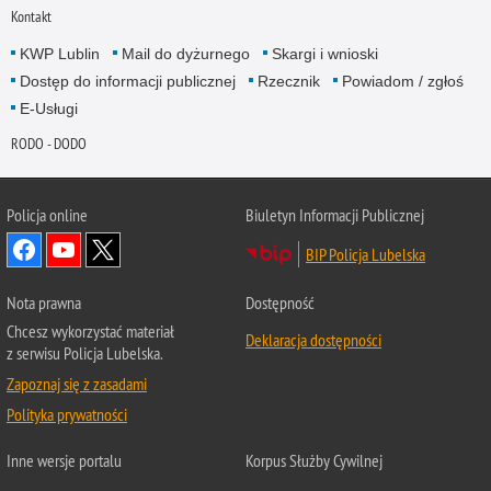
Kontakt
KWP Lublin
Mail do dyżurnego
Skargi i wnioski
Dostęp do informacji publicznej
Rzecznik
Powiadom / zgłoś
E-Usługi
RODO - DODO
Policja online
Biuletyn Informacji Publicznej
BIP Policja Lubelska
Nota prawna
Dostępność
Chcesz wykorzystać materiał
Deklaracja dostępności
z serwisu Policja Lubelska.
Zapoznaj się z zasadami
Polityka prywatności
Inne wersje portalu
Korpus Służby Cywilnej