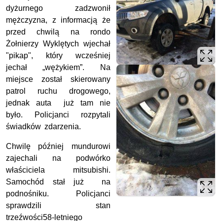
dyżurnego zadzwonił
mężczyzna, z informacją że
przed chwilą na rondo
Żołnierzy Wyklętych wjechał
"pikap", który wcześniej
jechał „wężykiem”. Na
miejsce został skierowany
patrol ruchu drogowego,
jednak auta już tam nie
było. Policjanci rozpytali
świadków zdarzenia.
Chwilę później mundurowi
zajechali na podwórko
właściciela mitsubishi.
Samochód stał już na
podnośniku. Policjanci
sprawdzili stan
trzeźwości58-letniego