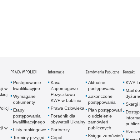
PRACA W POLICJI
Informacje
Zamówienia Publiczne
Kontakt
Postępowanie
Kasa
Aktualne
KWP Lu
ji w
kwalifikacyjne
Zapomogowo-
postępowania
Mail do
kiej
Pożyczkowa
Wymagane
Zakończone
dyżurn
KWP w Lublinie
dokumenty
postępowania
Skargi 
licji
Prawa Człowieka
Etapy
Plan postępowań
Dostęp
postępowania
Poradnik dla
o udzielenie
informa
kwalifikacyjnego
obywateli Ukrainy
zamówień
publicz
ji w
publicznych
Listy rankingowe
Partnerzy
Rzeczn
Księga zamówień
Terminy przyjęć
Cepol
Powiad