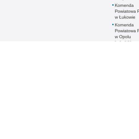
Komenda
Powiatowa Po
w Łukowie
Komenda
Powiatowa Po
w Opolu
Lubelskim
Komenda
Powiatowa Po
w Parczewi
Komenda
Powiatowa Po
w Puławach
Komenda
Powiatowa Po
w Radzyniu
Podlaskim
Komenda
Powiatowa Po
w Rykach
Komenda