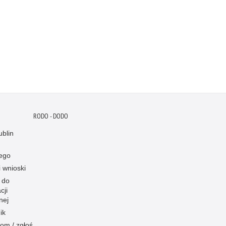
RODO - DODO
blin
ego
i wnioski
 do
cji
nej
ik
om / zgłoś