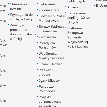
publicznych
Stanowiska
Ogłoszenia
E-Usłu
licji
Ankieta
cywilne
Zielona strefa
wie
Zamówienia
Wymagania do
Oddziały o Profilu
poniżej 130 tys.
służby w Policji
Mundurowym
licji
złotych
Zmiany w
Sprawy Kadrowe
Platforma
procedurze
i Finansowe
Zakupowa
doboru do służby
Zagrożenia
Komendy
w Policji
licji
Wojewódzkiej
Porady dla
tawie
Policji Lublinie
Policjantów
Współpraca
licji
Międzynarodowa
Oznakuj Rower
Przekaż 1,5
licji
procent
e
Język Migowy
ji w
Fundusze
Pomocowe
Projekty
licji
dofinansowane
ze środków