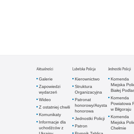
Aktualności
Lubelska Policja
Jednostki Policji
Galerie
Kierownictwo
Komenda
Miejska Polic
Zapowiedzi
Struktura
Białej Podlas
wydarzeń
Organizacyjna
Komenda
Wideo
Patronat
Powiatowa Po
honorowy/Asysta
Z ostatniej chwili
w Biłgoraju
honorowa
Komunikaty
Komenda
Jednostki Policji
Informacje dla
Miejska Polic
Patron
uchodźców z
Chełmie
Ukrainy
Pomnik Tablica