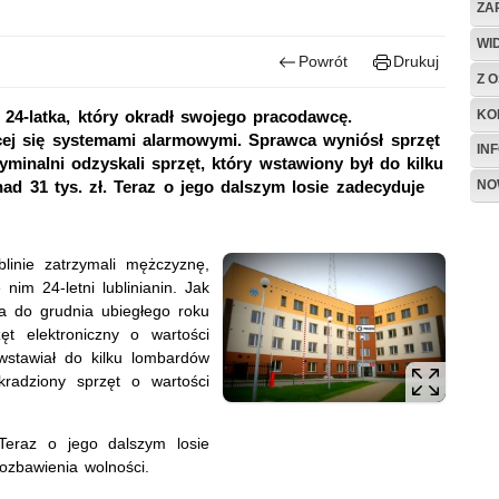
ZA
WI
Powrót
Drukuj
Z O
KO
li 24-latka, który okradł swojego pracodawcę.
cej się systemami alarmowymi. Sprawca wyniósł sprzęt
IN
yminalni odzyskali sprzęt, który wstawiony był do kilku
NO
ad 31 tys. zł. Teraz o jego dalszym losie zadecyduje
blinie zatrzymali mężczyznę,
nim 24-letni lublinianin. Jak
nia do grudnia ubiegłego roku
ęt elektroniczny o wartości
wstawiał do kilku lombardów
kradziony sprzęt o wartości
 Teraz o jego dalszym losie
ozbawienia wolności.