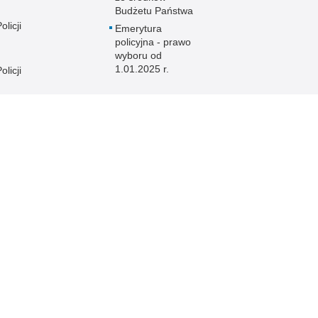
Budżetu Państwa
licji
Emerytura
policyjna - prawo
wyboru od
1.01.2025 r.
licji
licji
e
licji
licji
licji