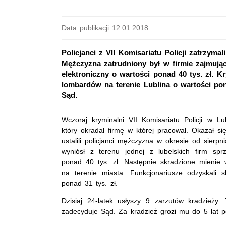
Data publikacji 12.01.2018
Policjanci z VII Komisariatu Policji zatrzyma
Mężczyzna zatrudniony był w firmie zajmują
elektroniczny o wartości ponad 40 tys. zł. Kr
lombardów na terenie Lublina o wartości pon
Sąd.
Wczoraj kryminalni VII Komisariatu Policji w Lu
który okradał firmę w której pracował. Okazał się 
ustalili policjanci mężczyzna w okresie od sierp
wyniósł z terenu jednej z lubelskich firm sprz
ponad 40 tys. zł. Następnie skradzione mienie 
na terenie miasta. Funkcjonariusze odzyskali s
ponad 31 tys. zł.
Dzisiaj 24-latek usłyszy 9 zarzutów kradzieży.
zadecyduje Sąd. Za kradzież grozi mu do 5 lat p