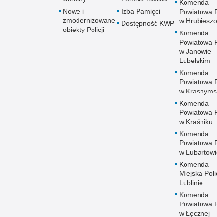
Komenda
Nowe i
Izba Pamięci
Powiatowa Po
zmodernizowane
w Hrubieszo
Dostępność KWP
obiekty Policji
Komenda
Powiatowa Po
w Janowie
Lubelskim
Komenda
Powiatowa Po
w Krasnyms
Komenda
Powiatowa Po
w Kraśniku
Komenda
Powiatowa Po
w Lubartowi
Komenda
Miejska Polic
Lublinie
Komenda
Powiatowa Po
w Łęcznej