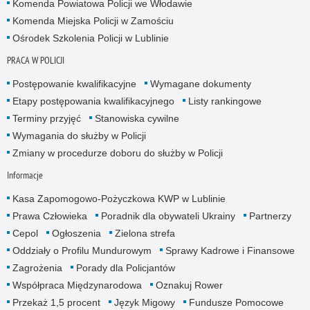
Komenda Powiatowa Policji we Włodawie
Komenda Miejska Policji w Zamościu
Ośrodek Szkolenia Policji w Lublinie
PRACA W POLICJI
Postępowanie kwalifikacyjne
Wymagane dokumenty
Etapy postępowania kwalifikacyjnego
Listy rankingowe
Terminy przyjęć
Stanowiska cywilne
Wymagania do służby w Policji
Zmiany w procedurze doboru do służby w Policji
Informacje
Kasa Zapomogowo-Pożyczkowa KWP w Lublinie
Prawa Człowieka
Poradnik dla obywateli Ukrainy
Partnerzy
Cepol
Ogłoszenia
Zielona strefa
Oddziały o Profilu Mundurowym
Sprawy Kadrowe i Finansowe
Zagrożenia
Porady dla Policjantów
Współpraca Międzynarodowa
Oznakuj Rower
Przekaż 1,5 procent
Język Migowy
Fundusze Pomocowe