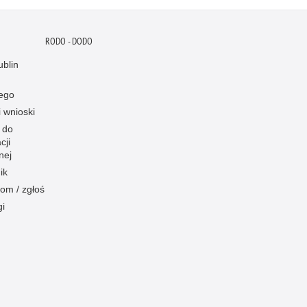
RODO - DODO
blin
ego
i wnioski
 do
cji
nej
ik
om / zgłoś
gi