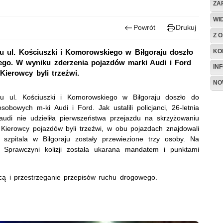
ZA
WI
Powrót
Drukuj
Z O
KO
u ul. Kościuszki i Komorowskiego w Biłgoraju doszło
ego. W wyniku zderzenia pojazdów marki Audi i Ford
IN
Kierowcy byli trzeźwi.
NO
u ul. Kościuszki i Komorowskiego w Biłgoraju doszło do
owych m-ki Audi i Ford. Jak ustalili policjanci, 26-letnia
audi nie udzieliła pierwszeństwa przejazdu na skrzyżowaniu
 Kierowcy pojazdów byli trzeźwi, w obu pojazdach znajdowali
szpitala w Biłgoraju zostały przewiezione trzy osoby. Na
. Sprawczyni kolizji została ukarana mandatem i punktami
icą i przestrzeganie przepisów ruchu drogowego.