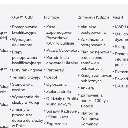
PRACA W POLICJI
Informacje
Zamówienia Publiczne
Kontakt
Postępowanie
Kasa
Aktualne
KWP Lu
ji w
kwalifikacyjne
Zapomogowo-
postępowania
Mail do
kiej
Pożyczkowa
Wymagane
Zakończone
dyżurn
KWP w Lublinie
dokumenty
postępowania
Skargi 
licji
Prawa Człowieka
Etapy
Plan postępowań
Dostęp
postępowania
Poradnik dla
o udzielenie
informa
kwalifikacyjnego
obywateli Ukrainy
zamówień
publicz
ji w
publicznych
Listy rankingowe
Partnerzy
Rzeczn
Księga zamówień
Terminy przyjęć
Cepol
Powiad
publicznych
Stanowiska
Ogłoszenia
E-Usłu
licji
Ankieta
cywilne
Zielona strefa
wie
Zamówienia
Wymagania do
Oddziały o Profilu
poniżej 130 tys.
służby w Policji
Mundurowym
licji
złotych
Zmiany w
Sprawy Kadrowe
Platforma
procedurze
i Finansowe
Zakupowa
doboru do służby
Zagrożenia
Komendy
w Policji
licji