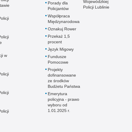
Wojewódzkiej
Porady dla
tawie
Policji Lublinie
Policjantów
Współpraca
licji
Międzynarodowa
Oznakuj Rower
Przekaż 1,5
licji
procent
e
Język Migowy
ji w
Fundusze
Pomocowe
Projekty
licji
dofinansowane
ze środków
Budżetu Państwa
licji
Emerytura
policyjna - prawo
wyboru od
1.01.2025 r.
licji