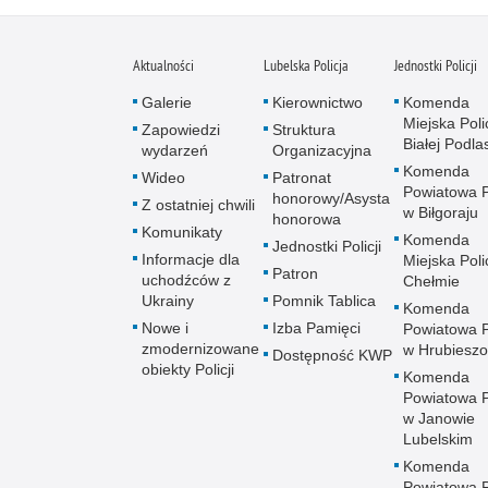
Aktualności
Lubelska Policja
Jednostki Policji
Galerie
Kierownictwo
Komenda
Miejska Polic
Zapowiedzi
Struktura
Białej Podlas
wydarzeń
Organizacyjna
Komenda
Wideo
Patronat
Powiatowa Po
honorowy/Asysta
Z ostatniej chwili
w Biłgoraju
honorowa
Komunikaty
Komenda
Jednostki Policji
Informacje dla
Miejska Polic
Patron
uchodźców z
Chełmie
Ukrainy
Pomnik Tablica
Komenda
Nowe i
Izba Pamięci
Powiatowa Po
zmodernizowane
w Hrubieszo
Dostępność KWP
obiekty Policji
Komenda
Powiatowa Po
w Janowie
Lubelskim
Komenda
Powiatowa Po