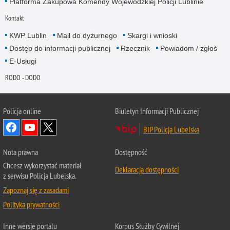
Platforma Zakupowa Komendy Wojewódzkiej Policji Lublinie
Kontakt
KWP Lublin
Mail do dyżurnego
Skargi i wnioski
Dostęp do informacji publicznej
Rzecznik
Powiadom / zgłoś
E-Usługi
RODO - DODO
Policja online
Biuletyn Informacji Publicznej
BIP Policja Lubelska
Nota prawna
Dostępność
Chcesz wykorzystać materiał
Deklaracja dostępności
z serwisu Policja Lubelska.
Zapoznaj się z zasadami
Polityka prywatności
Inne wersje portalu
Korpus Służby Cywilnej