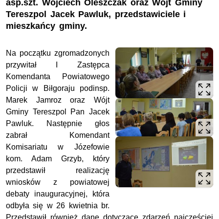
asp.szt. Wojciech Oleszczak oraz Wójt Gminy
Tereszpol Jacek Pawluk, przedstawiciele i
mieszkańcy gminy.
Na początku zgromadzonych
przywitał I Zastępca
Komendanta Powiatowego
Policji w Biłgoraju podinsp.
Marek Jamroz oraz Wójt
Gminy Tereszpol Pan Jacek
Pawluk. Następnie głos
zabrał Komendant
Komisariatu w Józefowie
kom. Adam Grzyb, który
przedstawił realizację
wniosków z powiatowej
debaty inauguracyjnej, która
odbyła się w 26 kwietnia br.
Przedstawił również dane dotyczące zdarzeń najczęściej