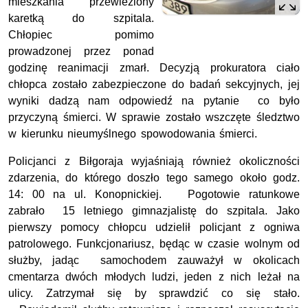
mieszkania przewieziony
karetką do szpitala.
Chłopiec pomimo
prowadzonej przez ponad
godzinę reanimacji zmarł. Decyzją prokuratora ciało
chłopca zostało zabezpieczone do badań sekcyjnych, jej
wyniki dadzą nam odpowiedź na pytanie co było
przyczyną śmierci. W sprawie zostało wszczęte śledztwo
w kierunku nieumyślnego spowodowania śmierci.
Policjanci z Biłgoraja wyjaśniają również okoliczności
zdarzenia, do którego doszło tego samego około godz.
14: 00 na ul. Konopnickiej. Pogotowie ratunkowe
zabrało 15 letniego gimnazjalistę do szpitala. Jako
pierwszy pomocy chłopcu udzielił policjant z ogniwa
patrolowego. Funkcjonariusz, będąc w czasie wolnym od
służby, jadąc samochodem zauważył w okolicach
cmentarza dwóch młodych ludzi, jeden z nich leżał na
ulicy. Zatrzymał się by sprawdzić co się stało.