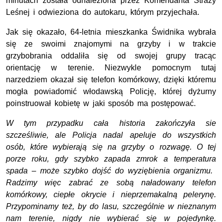
minutach została odnaleziona przez Komendanta Straży
Leśnej i odwieziona do autokaru, którym przyjechała.
Jak się okazało, 64-letnia mieszkanka Świdnika wybrała
się ze swoimi znajomymi na grzyby i w trakcie
grzybobrania oddaliła się od swojej grupy tracąc
orientację w terenie. Niezwykle pomocnym tutaj
narzedziem okazał się telefon komórkowy, dzięki któremu
mogła powiadomić włodawską Policję, której dyżurny
poinstruował kobietę w jaki sposób ma postępować.
W tym przypadku cała historia zakończyła sie
szcześliwie, ale Policja nadal apeluje do wszystkich
osób, które wybierają się na grzyby o rozwagę. O tej
porze roku, gdy szybko zapada zmrok a temperatura
spada – może szybko dojść do wyziębienia organizmu.
Radzimy więc zabrać ze sobą naładowany telefon
komórkowy, ciepłe okrycie i nieprzemakalną pelerynę.
Przypominamy też, by do lasu, szczególnie w nieznanym
nam terenie, nigdy nie wybierać się w pojedynkę.