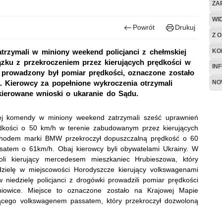
ZA
WI
Powrót
Drukuj
Z O
KO
trzymali w miniony weekend policjanci z chełmskiej
ązku z przekroczeniem przez kierujących prędkości w
IN
 prowadzony był pomiar prędkości, oznaczone zostało
NO
 Kierowcy za popełnione wykroczenia otrzymali
kierowane wnioski o ukaranie do Sądu.
iej komendy w miniony weekend zatrzymali sześć uprawnień
dkości o 50 km/h w terenie zabudowanym przez kierujących
ochodem marki BMW przekroczył dopuszczalną prędkość o 60
satem o 61km/h. Obaj kierowcy byli obywatelami Ukrainy. W
li kierujący mercedesem mieszkaniec Hrubieszowa, który
dzielę w miejscowości Horodyszcze kierujący volkswagenami
niedzielę policjanci z drogówki prowadzili pomiar prędkości
owice. Miejsce to oznaczone zostało na Krajowej Mapie
jącego volkswagenem passatem, który przekroczył dozwoloną