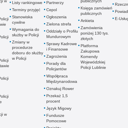
ji w
publicznych
Listy rankingowe
Partnerzy
Rzeczn
Księga zamówień
Terminy przyjęć
Cepol
Powiad
publicznych
Stanowiska
Ogłoszenia
E-Usłu
licji
Ankieta
cywilne
Zielona strefa
wie
Zamówienia
Wymagania do
Oddziały o Profilu
poniżej 130 tys.
służby w Policji
Mundurowym
licji
złotych
Zmiany w
Sprawy Kadrowe
Platforma
procedurze
i Finansowe
Zakupowa
doboru do służby
Zagrożenia
Komendy
w Policji
licji
Wojewódzkiej
Porady dla
tawie
Policji Lublinie
Policjantów
Współpraca
licji
Międzynarodowa
Oznakuj Rower
Przekaż 1,5
licji
procent
e
Język Migowy
ji w
Fundusze
Pomocowe
Projekty