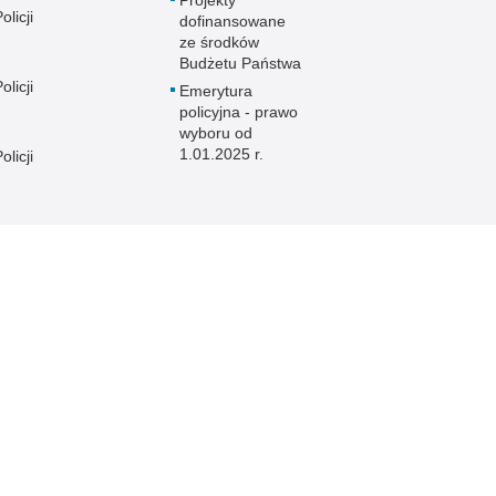
licji
dofinansowane
ze środków
Budżetu Państwa
licji
Emerytura
policyjna - prawo
wyboru od
1.01.2025 r.
licji
licji
e
licji
licji
licji