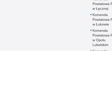
Powiatowa Po
w Łęcznej
Komenda
Powiatowa Po
w Łukowie
Komenda
Powiatowa Po
w Opolu
Lubelskim
Komenda
Powiatowa Po
w Parczewi
Komenda
Powiatowa Po
w Puławach
Komenda
Powiatowa Po
w Radzyniu
Podlaskim
Komenda
Powiatowa Po