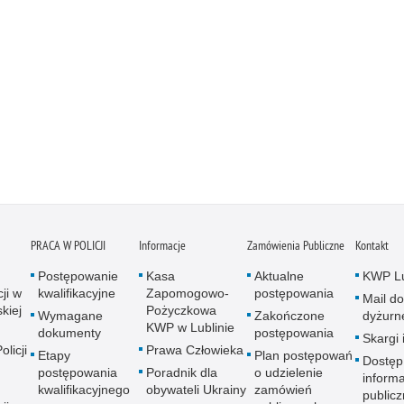
PRACA W POLICJI
Informacje
Zamówienia Publiczne
Kontakt
Postępowanie
Kasa
Aktualne
KWP Lu
ji w
kwalifikacyjne
Zapomogowo-
postępowania
Mail do
kiej
Pożyczkowa
Wymagane
Zakończone
dyżurn
KWP w Lublinie
dokumenty
postępowania
Skargi 
licji
Prawa Człowieka
Etapy
Plan postępowań
Dostęp
postępowania
Poradnik dla
o udzielenie
informa
kwalifikacyjnego
obywateli Ukrainy
zamówień
publicz