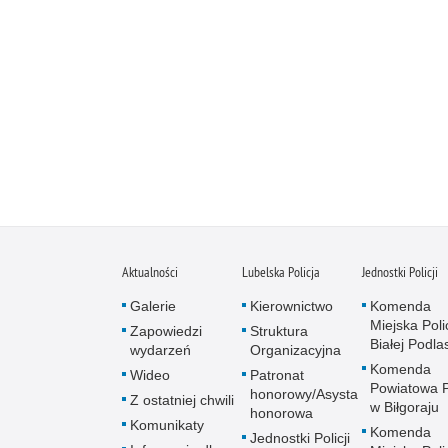
Aktualności
Lubelska Policja
Jednostki Policji
Galerie
Kierownictwo
Komenda
Miejska Polic
Zapowiedzi
Struktura
Białej Podlas
wydarzeń
Organizacyjna
Komenda
Wideo
Patronat
Powiatowa Po
honorowy/Asysta
Z ostatniej chwili
w Biłgoraju
honorowa
Komunikaty
Komenda
Jednostki Policji