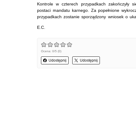
Kontrole w czterech przypadkach zakończyły s
postaci mandatu karnego. Za popełnione wykroc
przypadkach zostanie sporządzony wniosek o uk
E.C.
Ocena: 0/5 (0)
Udostępnij
Udostępnij