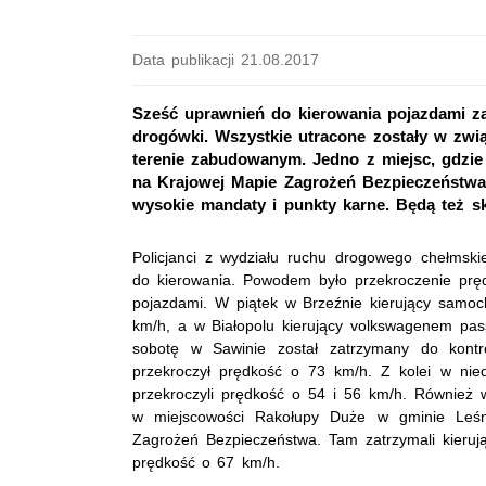
Data publikacji 21.08.2017
Sześć uprawnień do kierowania pojazdami za
drogówki. Wszystkie utracone zostały w zwi
terenie zabudowanym. Jedno z miejsc, gdzie
na Krajowej Mapie Zagrożeń Bezpieczeństwa.
wysokie mandaty i punkty karne. Będą też s
Policjanci z wydziału ruchu drogowego chełmsk
do kierowania. Powodem było przekroczenie prę
pojazdami. W piątek w Brzeźnie kierujący sam
km/h, a w Białopolu kierujący volkswagenem pas
sobotę w Sawinie został zatrzymany do kontro
przekroczył prędkość o 73 km/h. Z kolei w nie
przekroczyli prędkość o 54 i 56 km/h. Również w 
w miejscowości Rakołupy Duże w gminie Leśni
Zagrożeń Bezpieczeństwa. Tam zatrzymali kieru
prędkość o 67 km/h.