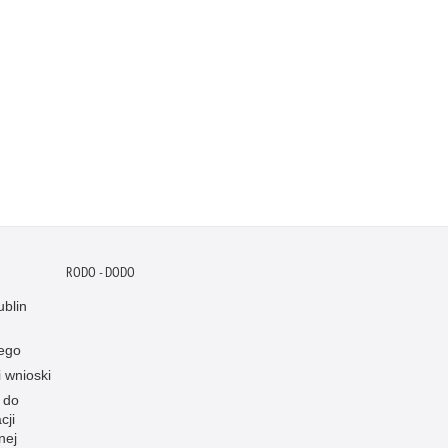
RODO - DODO
blin
ego
i wnioski
 do
cji
nej