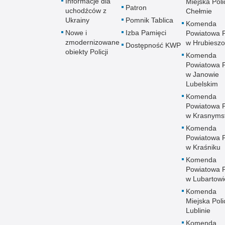
Informacje dla
Miejska Polic
Patron
uchodźców z
Chełmie
Ukrainy
Pomnik Tablica
Komenda
Nowe i
Izba Pamięci
Powiatowa Po
zmodernizowane
w Hrubieszo
Dostępność KWP
obiekty Policji
Komenda
Powiatowa Po
w Janowie
Lubelskim
Komenda
Powiatowa Po
w Krasnyms
Komenda
Powiatowa Po
w Kraśniku
Komenda
Powiatowa Po
w Lubartowi
Komenda
Miejska Polic
Lublinie
Komenda