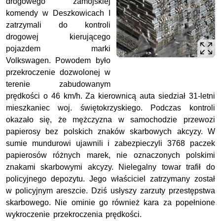
drogowego zamojskiej
komendy w Deszkowicach I
zatrzymali do kontroli
drogowej kierującego
pojazdem marki
Volkswagen. Powodem było
przekroczenie dozwolonej w
terenie zabudowanym
prędkości o 46 km/h. Za kierownicą auta siedział 31-letni
mieszkaniec woj. świętokrzyskiego. Podczas kontroli
okazało się, że mężczyzna w samochodzie przewozi
papierosy bez polskich znaków skarbowych akcyzy. W
sumie mundurowi ujawnili i zabezpieczyli 3768 paczek
papierosów różnych marek, nie oznaczonych polskimi
znakami skarbowymi akcyzy. Nielegalny towar trafił do
policyjnego depozytu. Jego właściciel zatrzymany został
w policyjnym areszcie. Dziś usłyszy zarzuty przestępstwa
skarbowego. Nie ominie go również kara za popełnione
wykroczenie przekroczenia prędkości.