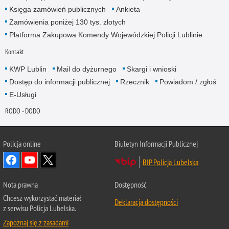
Księga zamówień publicznych
Ankieta
Zamówienia poniżej 130 tys. złotych
Platforma Zakupowa Komendy Wojewódzkiej Policji Lublinie
Kontakt
KWP Lublin
Mail do dyżurnego
Skargi i wnioski
Dostęp do informacji publicznej
Rzecznik
Powiadom / zgłoś
E-Usługi
RODO - DODO
Policja online
Biuletyn Informacji Publicznej
BIP Policja Lubelska
Nota prawna
Dostępność
Chcesz wykorzystać materiał
Deklaracja dostępności
z serwisu Policja Lubelska.
Zapoznaj się z zasadami