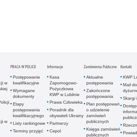
PRACA W POLICJI
Informacje
Zamówienia Publiczne
Kontakt
Postępowanie
Kasa
Aktualne
KWP Lu
ji w
kwalifikacyjne
Zapomogowo-
postępowania
Mail do
kiej
Pożyczkowa
Wymagane
Zakończone
dyżurn
KWP w Lublinie
dokumenty
postępowania
Skargi 
licji
Prawa Człowieka
Etapy
Plan postępowań
Dostęp
postępowania
Poradnik dla
o udzielenie
informa
kwalifikacyjnego
obywateli Ukrainy
zamówień
publicz
ji w
publicznych
Listy rankingowe
Partnerzy
Rzeczn
Księga zamówień
Terminy przyjęć
Cepol
Powiad
publicznych