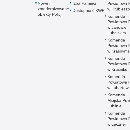
Nowe i
Izba Pamięci
Powiatowa Po
zmodernizowane
w Hrubieszo
Dostępność KWP
obiekty Policji
Komenda
Powiatowa Po
w Janowie
Lubelskim
Komenda
Powiatowa Po
w Krasnyms
Komenda
Powiatowa Po
w Kraśniku
Komenda
Powiatowa Po
w Lubartowi
Komenda
Miejska Polic
Lublinie
Komenda
Powiatowa Po
w Łęcznej