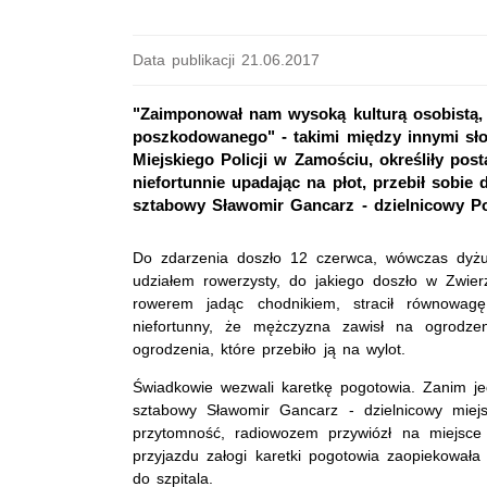
Data publikacji 21.06.2017
"Zaimponował nam wysoką kulturą osobistą, 
poszkodowanego" - takimi między innymi słow
Miejskiego Policji w Zamościu, określiły pos
niefortunnie upadając na płot, przebił sobie 
sztabowy Sławomir Gancarz - dzielnicowy Po
Do zdarzenia doszło 12 czerwca, wówczas dyżu
udziałem rowerzysty, do jakiego doszło w Zwierz
rowerem jadąc chodnikiem, stracił równowag
niefortunny, że mężczyzna zawisł na ogrodze
ogrodzenia, które przebiło ją na wylot.
Świadkowie wezwali karetkę pogotowia. Zanim je
sztabowy Sławomir Gancarz - dzielnicowy miej
przytomność, radiowozem przywiózł na miejsce 
przyjazdu załogi karetki pogotowia zaopiekowała 
do szpitala.