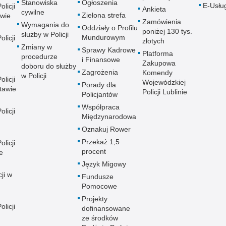
Stanowiska
Ogłoszenia
E-Usłu
licji
Ankieta
cywilne
Zielona strefa
wie
Zamówienia
Wymagania do
Oddziały o Profilu
poniżej 130 tys.
służby w Policji
Mundurowym
licji
złotych
Zmiany w
Sprawy Kadrowe
Platforma
procedurze
i Finansowe
Zakupowa
doboru do służby
Zagrożenia
Komendy
w Policji
licji
Wojewódzkiej
Porady dla
tawie
Policji Lublinie
Policjantów
Współpraca
licji
Międzynarodowa
Oznakuj Rower
Przekaż 1,5
licji
procent
e
Język Migowy
ji w
Fundusze
Pomocowe
Projekty
licji
dofinansowane
ze środków