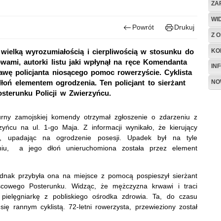
ZA
WI
Powrót
Drukuj
Z O
KO
wielką wyrozumiałością i cierpliwością w stosunku do
ami, autorki listu jaki wpłynął na ręce Komendanta
IN
tawę policjanta niosącego pomoc rowerzyście. Cyklista
NO
dłoń elementem ogrodzenia. Ten policjant to sierżant
sterunku Policji w Zwierzyńcu.
rny zamojskiej komendy otrzymał zgłoszenie o zdarzeniu z
yńcu na ul. 1-go Maja. Z informacji wynikało, że kierujący
ę, upadając na ogrodzenie posesji. Upadek był na tyle
niu, a jego dłoń unieruchomiona została przez element
dnak przybyła ona na miejsce z pomocą pospieszył sierżant
scowego Posterunku. Widząc, że mężczyzna krwawi i traci
pielęgniarkę z pobliskiego ośrodka zdrowia. Ta, do czasu
się rannym cyklistą. 72-letni rowerzysta, przewieziony został