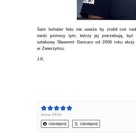
Sam bohater listu nie uważa by zrobił coś na
nieść pomocy tym, którzy jej potrzebują, być
sztabowy Sławomir Gancarz od 2006 roku służy w 
w Zwierzyńcu.
J.K.
Ocena: 5/5 (5)
Udostępnij
Udostępnij