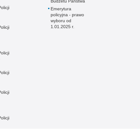
Budżetu Państwa
licji
Emerytura
policyjna - prawo
wyboru od
1.01.2025 r.
licji
licji
e
licji
licji
licji
licji