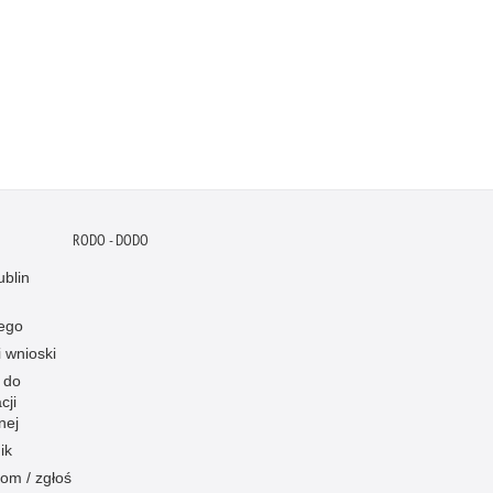
RODO - DODO
blin
ego
i wnioski
 do
cji
nej
ik
om / zgłoś