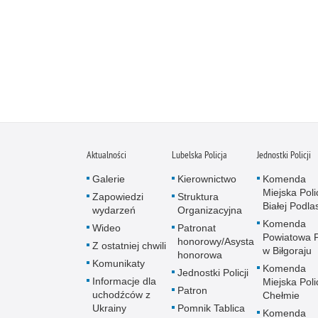
Aktualności
Lubelska Policja
Jednostki Policji
Galerie
Kierownictwo
Komenda
Miejska Polic
Zapowiedzi
Struktura
Białej Podlas
wydarzeń
Organizacyjna
Komenda
Wideo
Patronat
Powiatowa Po
honorowy/Asysta
Z ostatniej chwili
w Biłgoraju
honorowa
Komunikaty
Komenda
Jednostki Policji
Informacje dla
Miejska Polic
Patron
uchodźców z
Chełmie
Ukrainy
Pomnik Tablica
Komenda