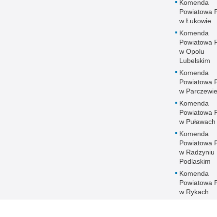
Komenda
Powiatowa Po
w Łukowie
Komenda
Powiatowa Po
w Opolu
Lubelskim
Komenda
Powiatowa Po
w Parczewi
Komenda
Powiatowa Po
w Puławach
Komenda
Powiatowa Po
w Radzyniu
Podlaskim
Komenda
Powiatowa Po
w Rykach
Komenda
Powiatowa Po