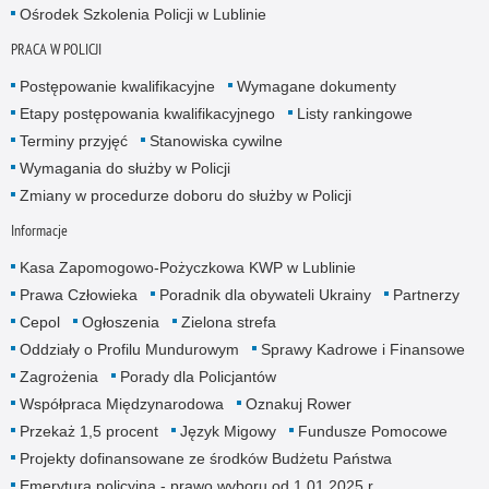
Ośrodek Szkolenia Policji w Lublinie
PRACA W POLICJI
Postępowanie kwalifikacyjne
Wymagane dokumenty
Etapy postępowania kwalifikacyjnego
Listy rankingowe
Terminy przyjęć
Stanowiska cywilne
Wymagania do służby w Policji
Zmiany w procedurze doboru do służby w Policji
Informacje
Kasa Zapomogowo-Pożyczkowa KWP w Lublinie
Prawa Człowieka
Poradnik dla obywateli Ukrainy
Partnerzy
Cepol
Ogłoszenia
Zielona strefa
Oddziały o Profilu Mundurowym
Sprawy Kadrowe i Finansowe
Zagrożenia
Porady dla Policjantów
Współpraca Międzynarodowa
Oznakuj Rower
Przekaż 1,5 procent
Język Migowy
Fundusze Pomocowe
Projekty dofinansowane ze środków Budżetu Państwa
Emerytura policyjna - prawo wyboru od 1.01.2025 r.