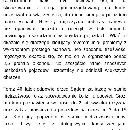
samochodem marki Rover usiłował skręcić na
skrzyżowaniu z drogą podporządkowaną, na której
oczekiwał na włączenie się do ruchu kierujący pojazdem
marki Renault. Niestety, mężczyzna podczas manewru
nie opanował pojazdu i uderzył w bok renaulta
powodując uszkodzenia w obydwu pojazdach. Wkrótce
okazało się dlaczego kierujący roverem miał problemy z
wykonaniem prostego manewru. Po zbadaniu trzeźwości
mężczyzny okazało się, że ma on w organizmie ponad
2,5 promila alkoholu. Na szczęście mimo znacznych
uszkodzeń pojazdów, uczestnicy nie odnieśli większych
obrażeń.
Teraz 46–latek odpowie przed Sądem za jazdę w stanie
nietrzeźwości oraz spowodowanie kolizji drogowej. Grozi
mu kara pozbawienia wolności do 2 lat, wysoka grzywna
oraz zakaz prowadzenia pojazdów na okres od 3 do 15
lat. Kierujący pojazdem w stanie nietrzeźwości musi
także liczyć się z dolegliwymi konsekwencjami