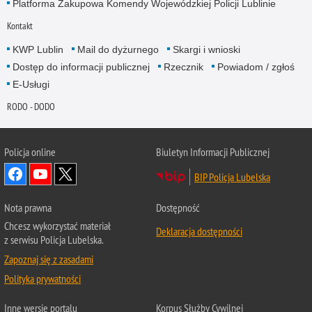
Platforma Zakupowa Komendy Wojewódzkiej Policji Lublinie
Kontakt
KWP Lublin
Mail do dyżurnego
Skargi i wnioski
Dostęp do informacji publicznej
Rzecznik
Powiadom / zgłoś
E-Usługi
RODO - DODO
Policja online
Biuletyn Informacji Publicznej
BIP Policja Lubelska
Nota prawna
Dostępność
Chcesz wykorzystać materiał
Deklaracja dostępności
z serwisu Policja Lubelska.
Zapoznaj się z zasadami
Polityka prywatności
Inne wersje portalu
Korpus Służby Cywilnej