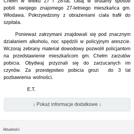
Chełm w wieku 27 i 28-lat. Obaj w brutalny sposób
pobili swojego znajomego 27-letniego mieszkańca gm.
Włodawa. Pokrzywdzony z obrażeniami ciała trafił do
szpitala.
Ponieważ zatrzymani znajdowali się pod znacznym
działaniem alkoholu, noc spędzili w policyjnym areszcie.
Wczoraj zebrany materiał dowodowy pozwolił policjantom
na przedstawienie mieszkańcom gm. Chełm zarzutów
pobicia. Obydwaj przyznali się do zarzucanych im
czynów. Za przestępstwo pobicia grozi do 3 lat
pozbawienia wolności.
E.T.
↓ Pokaż informacje dodatkowe ↓
Aktualności