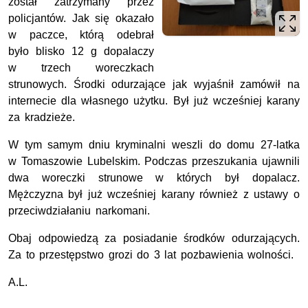
został zatrzymany przez
policjantów. Jak się okazało
w paczce, którą odebrał
było blisko 12 g dopalaczy
w trzech woreczkach
strunowych. Środki odurzające jak wyjaśnił zamówił na
internecie dla własnego użytku. Był już wcześniej karany
za kradzieże.
W tym samym dniu kryminalni weszli do domu 27-latka
w Tomaszowie Lubelskim. Podczas przeszukania ujawnili
dwa woreczki strunowe w których był dopalacz.
Mężczyzna był już wcześniej karany również z ustawy o
przeciwdziałaniu narkomani.
Obaj odpowiedzą za posiadanie środków odurzających.
Za to przestępstwo grozi do 3 lat pozbawienia wolności.
A.L.