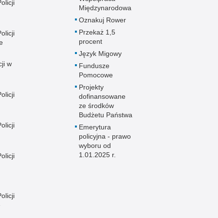
licji
Międzynarodowa
Oznakuj Rower
Przekaż 1,5
licji
procent
e
Język Migowy
ji w
Fundusze
Pomocowe
Projekty
licji
dofinansowane
ze środków
Budżetu Państwa
licji
Emerytura
policyjna - prawo
wyboru od
1.01.2025 r.
licji
licji
e