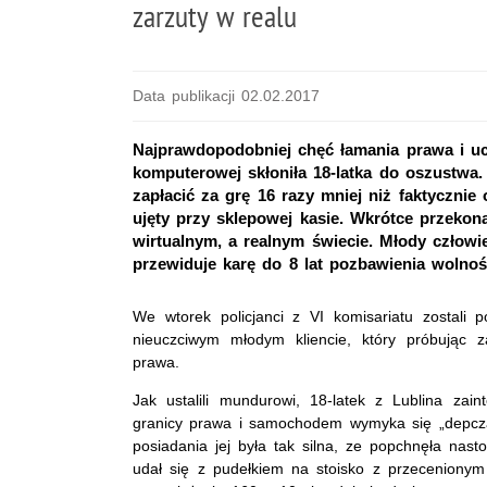
zarzuty w realu
Data publikacji 02.02.2017
Najprawdopodobniej chęć łamania prawa i uc
komputerowej skłoniła 18-latka do oszustwa. 
zapłacić za grę 16 razy mniej niż faktycznie
ujęty przy sklepowej kasie. Wkrótce przeko
wirtualnym, a realnym świecie. Młody człowi
przewiduje karę do 8 lat pozbawienia wolnoś
We wtorek policjanci z VI komisariatu zostali
nieuczciwym młodym kliencie, który próbując 
prawa.
Jak ustalili mundurowi, 18-latek z Lublina zain
granicy prawa i samochodem wymyka się „depcz
posiadania jej była tak silna, ze popchnęła nas
udał się z pudełkiem na stoisko z przecenionym