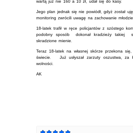
wartą już nie 160 a 10 zł, udał się do kasy.
Jego plan jednak się nie powiódł, gdyż został uj
monitoring zwrócili uwagę na zachowanie młodzie
18-latek trafił w ręce policjantów z szóstego kom
podobny sposób dokonał kradzieży takiej sa
skradzione mienie.
Teraz 18-latek na własnej skórze przekona si
świecie. Już usłyszał zarzuty oszustwa, za k
wolności.
AK