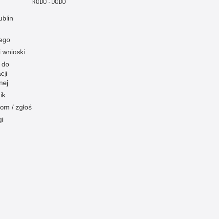
RODO - DODO
blin
ego
i wnioski
 do
cji
nej
ik
om / zgłoś
gi