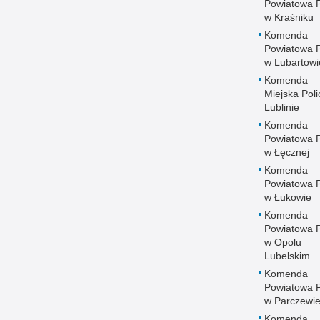
Powiatowa Po
w Kraśniku
Komenda
Powiatowa Po
w Lubartowi
Komenda
Miejska Polic
Lublinie
Komenda
Powiatowa Po
w Łęcznej
Komenda
Powiatowa Po
w Łukowie
Komenda
Powiatowa Po
w Opolu
Lubelskim
Komenda
Powiatowa Po
w Parczewi
Komenda