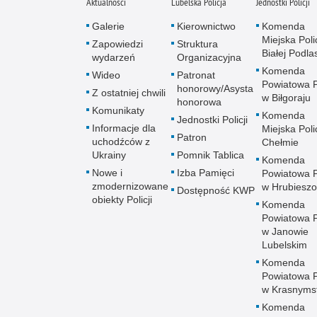
Aktualności
Lubelska Policja
Jednostki Policji
Galerie
Kierownictwo
Komenda
Miejska Polic
Zapowiedzi
Struktura
Białej Podlas
wydarzeń
Organizacyjna
Komenda
Wideo
Patronat
Powiatowa Po
honorowy/Asysta
Z ostatniej chwili
w Biłgoraju
honorowa
Komunikaty
Komenda
Jednostki Policji
Informacje dla
Miejska Polic
Patron
uchodźców z
Chełmie
Ukrainy
Pomnik Tablica
Komenda
Nowe i
Izba Pamięci
Powiatowa Po
zmodernizowane
w Hrubieszo
Dostępność KWP
obiekty Policji
Komenda
Powiatowa Po
w Janowie
Lubelskim
Komenda
Powiatowa Po
w Krasnyms
Komenda