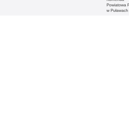
Powiatowa Po
w Puławach
Komenda
Powiatowa Po
w Radzyniu
Podlaskim
Komenda
Powiatowa Po
w Rykach
Komenda
Powiatowa Po
w Świdniku
Komenda
Powiatowa Po
w Tomaszow
Lubelskim
Komenda
Powiatowa Po
we Włodawi
Komenda
Miejska Polic