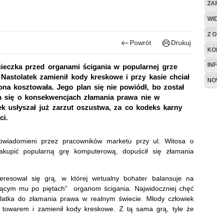
ZA
WI
Z O
Powrót
Drukuj
KO
IN
ieczka przed organami ścigania w popularnej grze
Nastolatek zamienił kody kreskowe i przy kasie chciał
NO
 ona kosztowała. Jego plan się nie powiódł, bo został
na się o konsekwencjach złamania prawa nie w
ek usłyszał już zarzut oszustwa, za co kodeks karny
ci.
 powiadomieni przez pracowników marketu przy ul. Witosa o
zakupić popularną grę komputerową, dopuścił się złamania
teresował się grą, w której wirtualny bohater balansuje na
ącym mu po piętach” organom ścigania. Najwidoczniej chęć
tolatka do złamania prawa w realnym świecie. Młody człowiek
 towarem i zamienił kody kreskowe. Z tą sama grą, tyle że