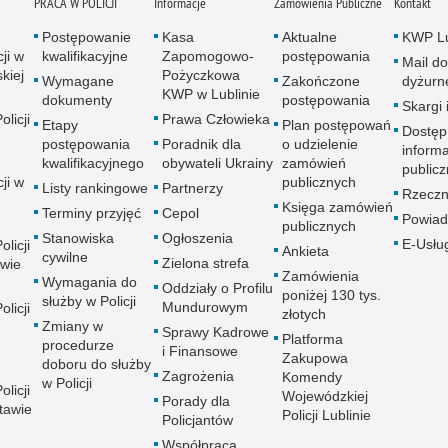
PRACA W POLICJI
Informacje
Zamówienia Publiczne
Kontakt
Postępowanie
Kasa
Aktualne
KWP Lu
ji w
kwalifikacyjne
Zapomogowo-
postępowania
Mail do
kiej
Pożyczkowa
Wymagane
Zakończone
dyżurn
KWP w Lublinie
dokumenty
postępowania
Skargi 
licji
Prawa Człowieka
Etapy
Plan postępowań
Dostęp
postępowania
Poradnik dla
o udzielenie
informa
kwalifikacyjnego
obywateli Ukrainy
zamówień
publicz
ji w
publicznych
Listy rankingowe
Partnerzy
Rzeczn
Księga zamówień
Terminy przyjęć
Cepol
Powiad
publicznych
Stanowiska
Ogłoszenia
E-Usłu
licji
Ankieta
cywilne
Zielona strefa
wie
Zamówienia
Wymagania do
Oddziały o Profilu
poniżej 130 tys.
służby w Policji
Mundurowym
licji
złotych
Zmiany w
Sprawy Kadrowe
Platforma
procedurze
i Finansowe
Zakupowa
doboru do służby
Zagrożenia
Komendy
w Policji
licji
Wojewódzkiej
Porady dla
tawie
Policji Lublinie
Policjantów
Współpraca