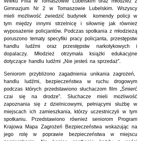
Wieku Filia w Tomaszowie Lubelskim oraz młodzież z
Gimnazjum Nr 2 w Tomaszowie Lubelskim. Wszyscy
mieli możliwość zwiedzić budynek komendy policji w
tym między innymi strzelnicę i siłownię jak również
wyposażenie policjantów. Podczas spotkania z młodzieżą
poruszono tematy specyfiki pracy policjanta, przestępstw
handlu ludźmi oraz przestępstw narkotykowych i
dopalaczy. Młodzież otrzymała książki edukacyjne
dotyczące handlu ludźmi „Nie jesteś na sprzedaż”.
Seniorom przybliżono zagadnienia unikania zagrożeń,
handlu ludźmi, bezpieczeństwa w ruchu drogowym
podczas których przedstawiono słuchaczom film „Śmierć
czai się na drodze”. Słuchacze mieli możliwość
zapoznania się z dzielnicowymi, pełniącymi służbę w
miejscach ich zamieszkania, którzy uczestniczyli w tym
spotkaniu. Przedstawiono również seniorom Program
Krajowa Mapa Zagrożeń Bezpieczeństwa wskazując na
jego rolę w poprawie bezpieczeństwa w miejscu