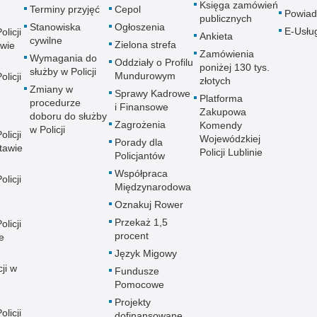
Księga zamówień
Terminy przyjęć
Cepol
Powiad
publicznych
Stanowiska
Ogłoszenia
E-Usłu
licji
Ankieta
cywilne
Zielona strefa
wie
Zamówienia
Wymagania do
Oddziały o Profilu
poniżej 130 tys.
służby w Policji
Mundurowym
licji
złotych
Zmiany w
Sprawy Kadrowe
Platforma
procedurze
i Finansowe
Zakupowa
doboru do służby
Zagrożenia
Komendy
w Policji
licji
Wojewódzkiej
Porady dla
tawie
Policji Lublinie
Policjantów
Współpraca
licji
Międzynarodowa
Oznakuj Rower
Przekaż 1,5
licji
procent
e
Język Migowy
ji w
Fundusze
Pomocowe
Projekty
licji
dofinansowane