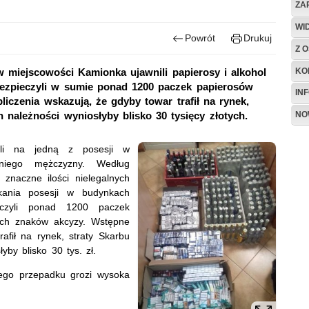
ZA
WI
Powrót
Drukuj
Z O
KO
w miejscowości Kamionka ujawnili papierosy i alkohol
ezpieczyli w sumie ponad 1200 paczek papierosów
IN
iczenia wskazują, że gdyby towar trafił na rynek,
NO
 należności wyniosłyby blisko 30 tysięcy złotych.
zli na jedną z posesji w
tniego mężczyzny. Według
 znaczne ilości nielegalnych
kania posesji w budynkach
ieczyli ponad 1200 paczek
kich znaków akcyzy. Wstępne
rafił na rynek, straty Skarbu
yby blisko 30 tys. zł.
 jego przepadku grozi wysoka