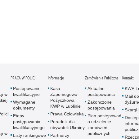
PRACA W POLICJI
Informacje
Zamówienia Publiczne
Kontakt
Postępowanie
Kasa
Aktualne
KWP Lu
ji w
kwalifikacyjne
Zapomogowo-
postępowania
Mail do
kiej
Pożyczkowa
Wymagane
Zakończone
dyżurn
KWP w Lublinie
dokumenty
postępowania
Skargi 
licji
Prawa Człowieka
Etapy
Plan postępowań
Dostęp
postępowania
Poradnik dla
o udzielenie
informa
kwalifikacyjnego
obywateli Ukrainy
zamówień
publicz
ji w
publicznych
Listy rankingowe
Partnerzy
Rzeczn