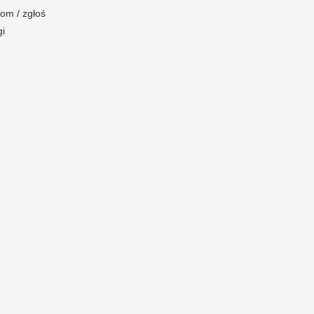
om / zgłoś
gi