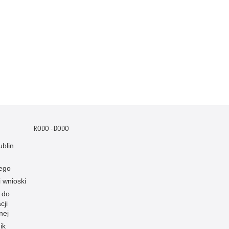
RODO - DODO
blin
ego
i wnioski
 do
cji
nej
ik