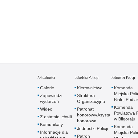
Aktualności
Lubelska Policja
Jednostki Policji
Galerie
Kierownictwo
Komenda
Miejska Polic
Zapowiedzi
Struktura
Białej Podlas
wydarzeń
Organizacyjna
Komenda
Wideo
Patronat
Powiatowa Po
honorowy/Asysta
Z ostatniej chwili
w Biłgoraju
honorowa
Komunikaty
Komenda
Jednostki Policji
Informacje dla
Miejska Polic
Patron