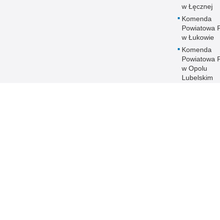
w Łęcznej
Komenda
Powiatowa Po
w Łukowie
Komenda
Powiatowa Po
w Opolu
Lubelskim
Komenda
Powiatowa Po
w Parczewi
Komenda
Powiatowa Po
w Puławach
Komenda
Powiatowa Po
w Radzyniu
Podlaskim
Komenda
Powiatowa Po
w Rykach