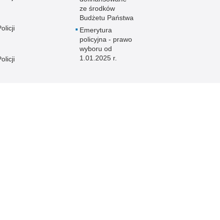
ze środków
Budżetu Państwa
licji
Emerytura
policyjna - prawo
wyboru od
1.01.2025 r.
licji
licji
e
licji
licji
licji