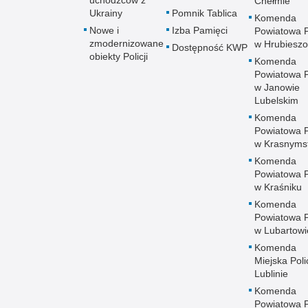
uchodźców z
Chełmie
Ukrainy
Pomnik Tablica
Komenda
Nowe i
Izba Pamięci
Powiatowa Po
zmodernizowane
w Hrubieszo
Dostępność KWP
obiekty Policji
Komenda
Powiatowa Po
w Janowie
Lubelskim
Komenda
Powiatowa Po
w Krasnyms
Komenda
Powiatowa Po
w Kraśniku
Komenda
Powiatowa Po
w Lubartowi
Komenda
Miejska Polic
Lublinie
Komenda
Powiatowa Po