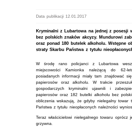
Data publikacji 12.01.2017
Kryminalni z Lubartowa na jednej z posesji 
bez polskich znaków akcyzy. Mundurowi zab
oraz ponad 180 butelek alkoholu. Wstępne obl
straty Skarbu Państwa z tytułu nieopłaconych
W środę rano policjanci z Lubartowa wes
miejscowości Kamionka należącą do 62-le
posiadanych informacji miały tam znajdować się
papierosów oraz alkoholu. W trakcie przeszu
gospodarczych kryminalni ujawnili i zabezp
papierosów oraz 182 butelki alkoholu bez pols
obliczenia wskazują, że gdyby nielegalny towar t
Państwa z tytułu nieopłaconych należności wyniosł
Teraz właścicielowi nielegalnego towaru oprócz
grzywna.