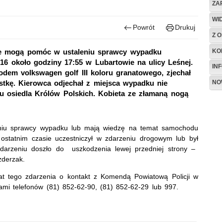
ZA
WI
Powrót
Drukuj
Z O
KO
óre mogą pomóc w ustaleniu sprawcy wypadku
16 około godziny 17:55 w Lubartowie na ulicy Leśnej.
IN
dem volkswagen golf III koloru granatowego, zjechał
NO
stkę. Kierowca odjechał z miejsca wypadku nie
 osiedla Królów Polskich. Kobieta ze złamaną nogą
niu sprawcy wypadku lub mają wiedzę na temat samochodu
 ostatnim czasie uczestniczył w zdarzeniu drogowym lub był
 zdarzeniu doszło do uszkodzenia lewej przedniej strony –
zderzak.
t tego zdarzenia o kontakt z Komendą Powiatową Policji w
ami telefonów (81) 852-62-90, (81) 852-62-29 lub 997.