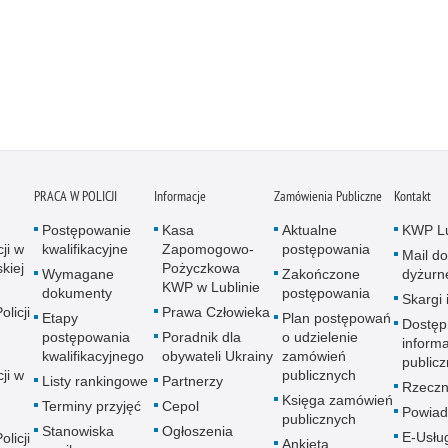
PRACA W POLICJI
Informacje
Zamówienia Publiczne
Kontakt
Postępowanie
Kasa
Aktualne
KWP Lu
ji w
kwalifikacyjne
Zapomogowo-
postępowania
Mail do
kiej
Pożyczkowa
Wymagane
Zakończone
dyżurn
KWP w Lublinie
dokumenty
postępowania
Skargi 
licji
Prawa Człowieka
Etapy
Plan postępowań
Dostęp
postępowania
Poradnik dla
o udzielenie
informa
kwalifikacyjnego
obywateli Ukrainy
zamówień
publicz
ji w
publicznych
Listy rankingowe
Partnerzy
Rzeczn
Księga zamówień
Terminy przyjęć
Cepol
Powiad
publicznych
Stanowiska
Ogłoszenia
E-Usłu
licji
Ankieta