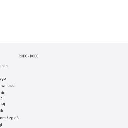
RODO - DODO
blin
ego
i wnioski
 do
cji
nej
ik
om / zgłoś
gi