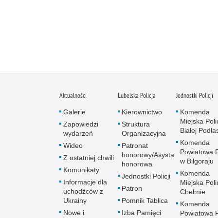
Aktualności
Lubelska Policja
Jednostki Policji
Galerie
Kierownictwo
Komenda
Miejska Polic
Zapowiedzi
Struktura
Białej Podlas
wydarzeń
Organizacyjna
Komenda
Wideo
Patronat
Powiatowa Po
honorowy/Asysta
Z ostatniej chwili
w Biłgoraju
honorowa
Komunikaty
Komenda
Jednostki Policji
Informacje dla
Miejska Polic
Patron
uchodźców z
Chełmie
Ukrainy
Pomnik Tablica
Komenda
Nowe i
Izba Pamięci
Powiatowa Po