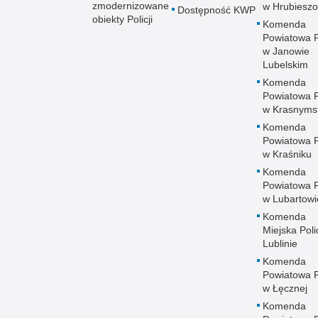
zmodernizowane
w Hrubieszo
Dostępność KWP
obiekty Policji
Komenda
Powiatowa Po
w Janowie
Lubelskim
Komenda
Powiatowa Po
w Krasnyms
Komenda
Powiatowa Po
w Kraśniku
Komenda
Powiatowa Po
w Lubartowi
Komenda
Miejska Polic
Lublinie
Komenda
Powiatowa Po
w Łęcznej
Komenda