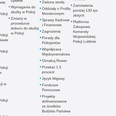
cywilne
Zielona strefa
wie
Zamówienia
Wymagania do
Oddziały o Profilu
poniżej 130 tys.
służby w Policji
Mundurowym
licji
złotych
Zmiany w
Sprawy Kadrowe
Platforma
procedurze
i Finansowe
Zakupowa
doboru do służby
Zagrożenia
Komendy
w Policji
licji
Wojewódzkiej
Porady dla
tawie
Policji Lublinie
Policjantów
Współpraca
licji
Międzynarodowa
Oznakuj Rower
Przekaż 1,5
licji
procent
e
Język Migowy
ji w
Fundusze
Pomocowe
Projekty
licji
dofinansowane
ze środków
Budżetu Państwa