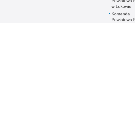
Powiatowa Po
w Łukowie
Komenda
Powiatowa Po
w Opolu
Lubelskim
Komenda
Powiatowa Po
w Parczewi
Komenda
Powiatowa Po
w Puławach
Komenda
Powiatowa Po
w Radzyniu
Podlaskim
Komenda
Powiatowa Po
w Rykach
Komenda
Powiatowa Po
w Świdniku