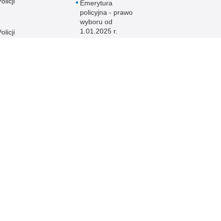
licji
Emerytura
policyjna - prawo
wyboru od
1.01.2025 r.
licji
licji
e
licji
licji
licji
licji