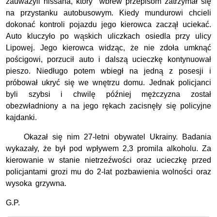
zauważyli nissana, który wbrew przepisom zatrzymał się
na przystanku autobusowym. Kiedy mundurowi chcieli
dokonać kontroli pojazdu jego kierowca zaczął uciekać.
Auto kluczyło po wąskich uliczkach osiedla przy ulicy
Lipowej. Jego kierowca widząc, że nie zdoła umknąć
pościgowi, porzucił auto i dalszą ucieczkę kontynuował
pieszo. Niedługo potem wbiegł na jedną z posesji i
próbował ukryć się we wnętrzu domu. Jednak policjanci
byli szybsi i chwilę później mężczyzna został
obezwładniony a na jego rękach zacisnęły się policyjne
kajdanki.
Okazał się nim 27-letni obywatel Ukrainy. Badania
wykazały, że był pod wpływem 2,3 promila alkoholu. Za
kierowanie w stanie nietrzeźwości oraz ucieczkę przed
policjantami grozi mu do 2-lat pozbawienia wolności oraz
wysoka grzywna.
G.P.