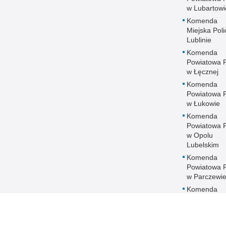
w Lubartowi
Komenda
Miejska Polic
Lublinie
Komenda
Powiatowa Po
w Łęcznej
Komenda
Powiatowa Po
w Łukowie
Komenda
Powiatowa Po
w Opolu
Lubelskim
Komenda
Powiatowa Po
w Parczewi
Komenda
Powiatowa Po
w Puławach
Komenda