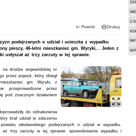
ZA
WI
Z O
Powrót
Drukuj
KO
IN
czyzn podejrzanych o udział i ucieczkę z wypadku
ny pieszy, 46-letni mieszkaniec gm. Wyryki, . Jeden z
NO
i usłyszał aż trzy zarzuty w tej sprawie.
na drodze wojewódzkiej nr
o przez pojazd, który zbiegł
 mieszkaniec gm. Wyryki, z
anie przeprowadzone przez
się pod znacznym działaniem
prowadziły do odnalezienia
óry brał udział w zdarzeniu
powiatu włodawskiego podejrzanych o udział w wypadku.
 aż trzy zarzuty w tej sprawie: spowodowania wypadku i