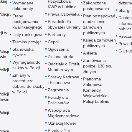
kiej
Pożyczkowa
Wymagane
Zakończone
dyżurn
KWP w Lublinie
dokumenty
postępowania
Skargi 
licji
Prawa Człowieka
Etapy
Plan postępowań
Dostęp
postępowania
Poradnik dla
o udzielenie
informa
kwalifikacyjnego
obywateli Ukrainy
zamówień
publicz
ji w
publicznych
Listy rankingowe
Partnerzy
Rzeczn
Księga zamówień
Terminy przyjęć
Cepol
Powiad
publicznych
Stanowiska
Ogłoszenia
E-Usłu
licji
Ankieta
cywilne
Zielona strefa
wie
Zamówienia
Wymagania do
Oddziały o Profilu
poniżej 130 tys.
służby w Policji
Mundurowym
licji
złotych
Zmiany w
Sprawy Kadrowe
Platforma
procedurze
i Finansowe
Zakupowa
doboru do służby
Zagrożenia
Komendy
w Policji
licji
Wojewódzkiej
Porady dla
tawie
Policji Lublinie
Policjantów
Współpraca
licji
Międzynarodowa
Oznakuj Rower
Przekaż 1,5
licji