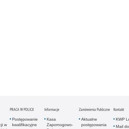
PRACA W POLICJI
Informacje
Zamówienia Publiczne
Kontakt
Postępowanie
Kasa
Aktualne
KWP Lu
ji w
kwalifikacyjne
Zapomogowo-
postępowania
Mail do