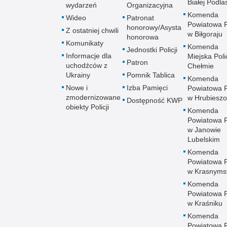
Białej Podlas
wydarzeń
Organizacyjna
Komenda
Wideo
Patronat
Powiatowa Po
honorowy/Asysta
Z ostatniej chwili
w Biłgoraju
honorowa
Komunikaty
Komenda
Jednostki Policji
Informacje dla
Miejska Polic
Patron
uchodźców z
Chełmie
Ukrainy
Pomnik Tablica
Komenda
Nowe i
Izba Pamięci
Powiatowa Po
zmodernizowane
w Hrubieszo
Dostępność KWP
obiekty Policji
Komenda
Powiatowa Po
w Janowie
Lubelskim
Komenda
Powiatowa Po
w Krasnyms
Komenda
Powiatowa Po
w Kraśniku
Komenda
Powiatowa Po