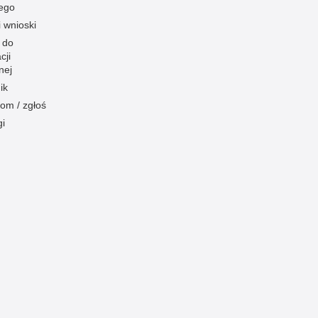
ego
i wnioski
 do
cji
nej
ik
om / zgłoś
gi