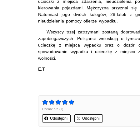
ucieczki z miejsca zdarzenia, nieudzieleni
kierowania pojazdami. Mężczyzna przyznał się
Natomiast jego dwóch kolegów, 28-latek z gm
nieudzielenia pomocy ofierze wypadku.
Wszyscy trzej zatrzymani zostaną doprowadz
zapobiegawczych. Policjanci wnioskują o tymc
ucieczkę z miejsca wypadku oraz o dozór dl
spowodowanie wypadku i ucieczkę z miejsca z
wolności.
E.T.
Ocena: 5/5 (1)
Udostępnij
Udostępnij