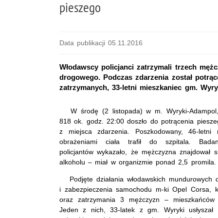
pieszego
Data publikacji 05.11.2016
Włodawscy policjanci zatrzymali trzech męż
drogowego. Podczas zdarzenia został potrąco
zatrzymanych, 33-letni mieszkaniec gm. Wyryk
W środę (2 listopada) w m. Wyryki-Adampol, 
818 ok. godz. 22:00 doszło do potrącenia pieszeg
z miejsca zdarzenia. Poszkodowany, 46-letni
obrażeniami ciała trafił do szpitala. Bad
policjantów wykazało, że mężczyzna znajdował 
alkoholu – miał w organizmie ponad 2,5 promila.
Podjęte działania włodawskich mundurowych do
i zabezpieczenia samochodu m-ki Opel Corsa, kt
oraz zatrzymania 3 mężczyzn – mieszkańców 
Jeden z nich, 33-latek z gm. Wyryki usłyszał