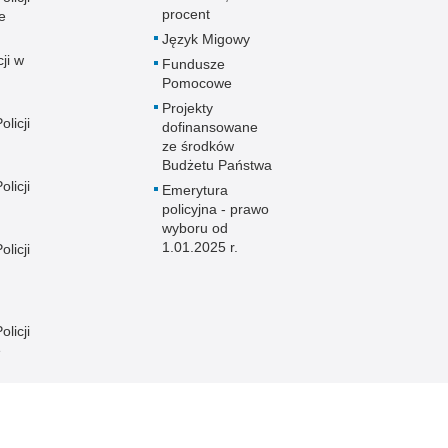
procent
e
Język Migowy
ji w
Fundusze
Pomocowe
Projekty
licji
dofinansowane
ze środków
Budżetu Państwa
licji
Emerytura
policyjna - prawo
wyboru od
1.01.2025 r.
licji
licji
e
licji