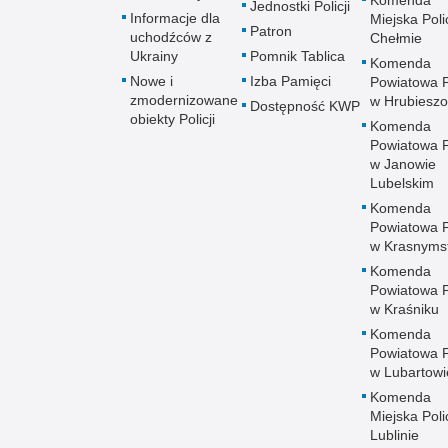
Komenda
Jednostki Policji
Informacje dla
Miejska Polic
Patron
uchodźców z
Chełmie
Ukrainy
Pomnik Tablica
Komenda
Nowe i
Izba Pamięci
Powiatowa Po
zmodernizowane
w Hrubieszo
Dostępność KWP
obiekty Policji
Komenda
Powiatowa Po
w Janowie
Lubelskim
Komenda
Powiatowa Po
w Krasnyms
Komenda
Powiatowa Po
w Kraśniku
Komenda
Powiatowa Po
w Lubartowi
Komenda
Miejska Polic
Lublinie