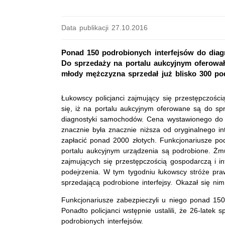
Data publikacji 27.10.2016
Ponad 150 podrobionych interfejsów do diag
Do sprzedaży na portalu aukcyjnym oferował je
młody mężczyzna sprzedał już blisko 300 po
Łukowscy policjanci zajmujący się przestępczości
się, iż na portalu aukcyjnym oferowane są do spr
diagnostyki samochodów. Cena wystawionego do 
znacznie była znacznie niższa od oryginalnego int
zapłacić ponad 2000 złotych. Funkcjonariusze po
portalu aukcyjnym urządzenia są podrobione. Żm
zajmujących się przestępczością gospodarczą i in
podejrzenia. W tym tygodniu łukowscy stróże praw
sprzedającą podrobione interfejsy. Okazał się nim
Funkcjonariusze zabezpieczyli u niego ponad 15
Ponadto policjanci wstępnie ustalili, że 26-latek 
podrobionych interfejsów.