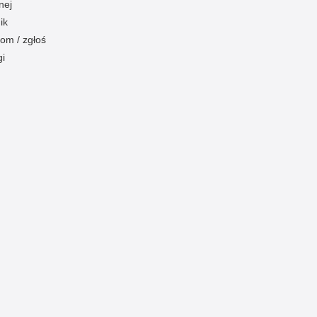
nej
ik
om / zgłoś
gi