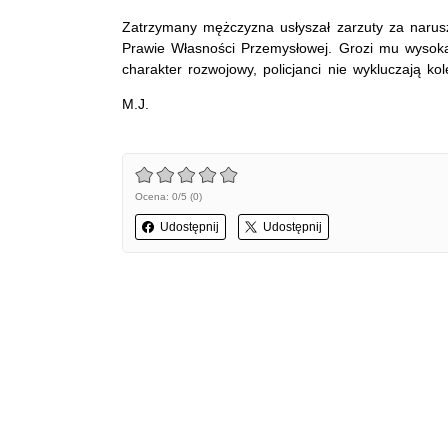
Zatrzymany mężczyzna usłyszał zarzuty za narus
Prawie Własności Przemysłowej. Grozi mu wysoka
charakter rozwojowy, policjanci nie wykluczają ko
M.J.
Ocena: 0/5 (0)
Udostępnij
Udostępnij