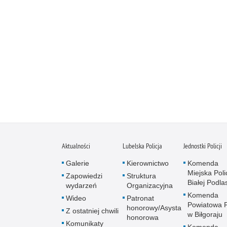
Aktualności
Lubelska Policja
Jednostki Policji
Galerie
Kierownictwo
Komenda
Miejska Polic
Zapowiedzi
Struktura
Białej Podlas
wydarzeń
Organizacyjna
Komenda
Wideo
Patronat
Powiatowa Po
honorowy/Asysta
Z ostatniej chwili
w Biłgoraju
honorowa
Komunikaty