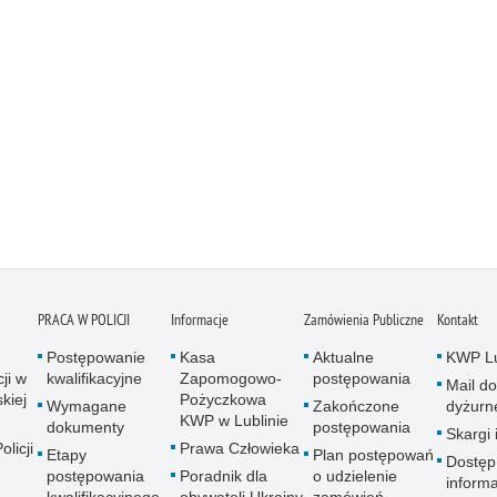
PRACA W POLICJI
Informacje
Zamówienia Publiczne
Kontakt
Postępowanie
Kasa
Aktualne
KWP Lu
ji w
kwalifikacyjne
Zapomogowo-
postępowania
Mail do
kiej
Pożyczkowa
Wymagane
Zakończone
dyżurn
KWP w Lublinie
dokumenty
postępowania
Skargi 
licji
Prawa Człowieka
Etapy
Plan postępowań
Dostęp
postępowania
Poradnik dla
o udzielenie
informa