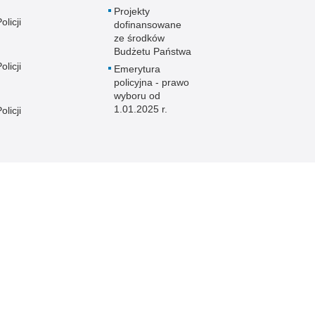
Projekty
licji
dofinansowane
ze środków
Budżetu Państwa
licji
Emerytura
policyjna - prawo
wyboru od
1.01.2025 r.
licji
licji
e
licji
licji
licji