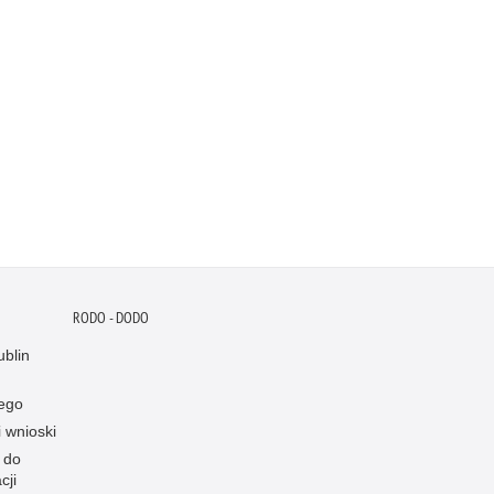
RODO - DODO
blin
ego
i wnioski
 do
cji