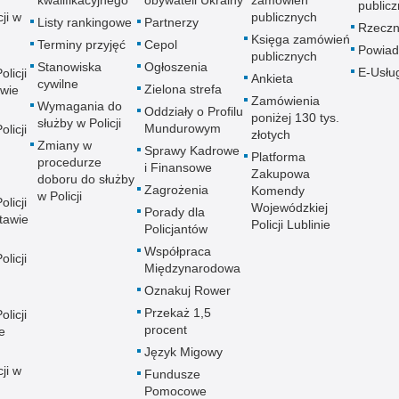
kwalifikacyjnego
obywateli Ukrainy
zamówień
publicz
ji w
publicznych
Listy rankingowe
Partnerzy
Rzeczn
Księga zamówień
Terminy przyjęć
Cepol
Powiad
publicznych
Stanowiska
Ogłoszenia
E-Usłu
licji
Ankieta
cywilne
Zielona strefa
wie
Zamówienia
Wymagania do
Oddziały o Profilu
poniżej 130 tys.
służby w Policji
Mundurowym
licji
złotych
Zmiany w
Sprawy Kadrowe
Platforma
procedurze
i Finansowe
Zakupowa
doboru do służby
Zagrożenia
Komendy
w Policji
licji
Wojewódzkiej
Porady dla
tawie
Policji Lublinie
Policjantów
Współpraca
licji
Międzynarodowa
Oznakuj Rower
Przekaż 1,5
licji
procent
e
Język Migowy
ji w
Fundusze
Pomocowe