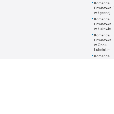
Komenda
Powiatowa Po
w Łęcznej
Komenda
Powiatowa Po
w Łukowie
Komenda
Powiatowa Po
w Opolu
Lubelskim
Komenda
Powiatowa Po
w Parczewi
Komenda
Powiatowa Po
w Puławach
Komenda
Powiatowa Po
w Radzyniu
Podlaskim
Komenda
Powiatowa Po