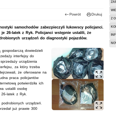
ZA
WI
Powrót
Drukuj
Z O
KO
nostyki samochodów zabezpieczyli łukowscy policjanci.
 26-latek z Ryk. Policjanci wstępnie ustalili, że
IN
drobionych urządzeń do diagnostyki pojazdów.
NO
ą gospodarczą dowiedzieli
zedaży interfejsy do
sprzedaży urządzenia
erfejsu, za który trzeba
dejrzewali, że oferowane na
udna praca policjantów
ternetową potwierdziła ich
a ustalili osobę
 26-latek z Ryk.
0 podrobionych urządzeń.
sprzedał już prawie 300