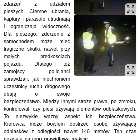
zdarzeń z udziałem
pieszych. Ciemne ubrania,
kaptury i parasole utrudniają
i ograniczają widoczność.
Dla pieszego, zderzenie z
samochodem może mieć
tragiczne skutki, nawet przy
małych prędkościach
pojazdu. Dlatego też
zamojscy policjanci
sprawdzali, jak niechronieni
uczestnicy ruchu drogowego
dbają o swoje
bezpieczeństwo. Między innymi stróże prawa, po zmroku,
kontrolowali czy piesi używają elementów odblaskowych.
To niezwykle ważny aspekt ich bezpieczeństwa.
Kierowca może bowiem dostrzec osobę używającą
odblasków z odległości nawet 140 metrów. Ten czas
pozwala na jego prawidłową reakcję.