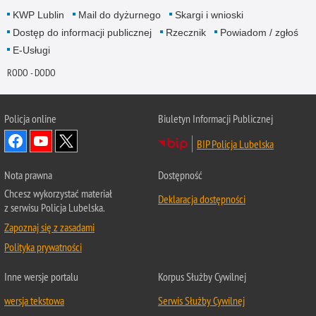
KWP Lublin
Mail do dyżurnego
Skargi i wnioski
Dostęp do informacji publicznej
Rzecznik
Powiadom / zgłoś
E-Usługi
RODO - DODO
Policja online
Biuletyn Informacji Publicznej
BIP Policja Lubelska
Nota prawna
Dostępność
Chcesz wykorzystać materiał
Deklaracja dostępności
z serwisu Policja Lubelska.
Zapoznaj się z zasadami
Polityka prywatności
Inne wersje portalu
Korpus Służby Cywilnej
wersja tekstowa
Serwis Służby Cywilnej